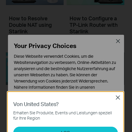
How to Resolve
How to Configure a
Double NAT using
TP-Link Router with
Starlink
Starlink
Close
Your Privacy Choices
Diese Webseite verwendet Cookies, um die
Websitenavigation zu verbessern, Online-Aktivitäten zu
analysieren und die bestmögliche Nutzererfahrung auf
unseren Webseiten zu haben. Sie können der
Verwendung von Cookies jederzeit Widersprechen.
Nähere Informationen finden Sie in unseren
Datenschutzhinweisen
.
What should I do if I
What should I do if I
Close
Von United States?
cannot access the
cannot access the
Notwendige Cookies
internet? - Using a
internet? - Using a
Diese Cookies sind zur Funktion der Website
Erhalten Sie Produkte, Events und Leistungen speziell
erforderlich und können in Ihren Systemen nicht
DSL modem and a
cable modem and a
für Ihre Region
deaktiviert werden.
TP-Link router
TP-Link router