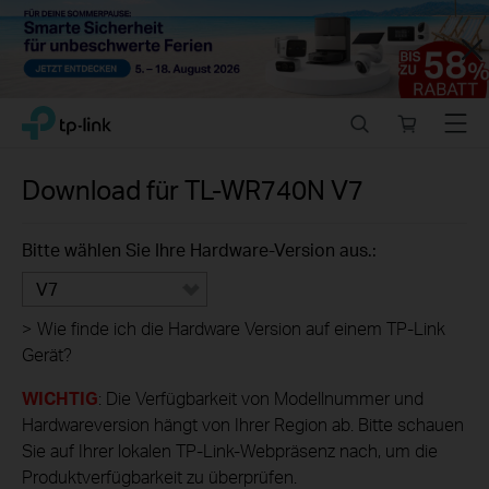
Close
Click
Search
Online
Menu
TP-Link, Reliably Smart
to
store
skip
the
Download für
TL-WR740N
V7
navigation
bar
Bitte wählen Sie Ihre Hardware-Version aus.:
V7
>
Wie finde ich die Hardware Version auf einem TP-Link
Gerät?
WICHTIG
: Die Verfügbarkeit von Modellnummer und
Hardwareversion hängt von Ihrer Region ab. Bitte schauen
Sie auf Ihrer lokalen TP-Link-Webpräsenz nach, um die
Produktverfügbarkeit zu überprüfen.