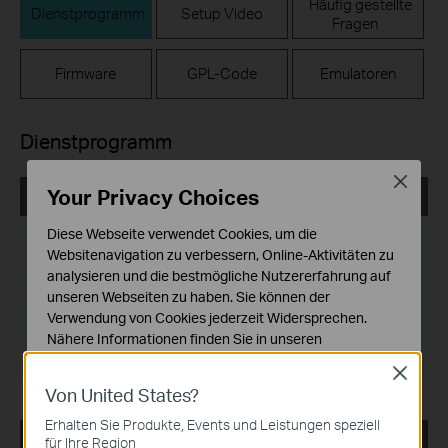
Häufig gestellte
Dienstprogramm
Setup Video
Fragen
Firmware
GPL-Code
Emulatoren
Dienstprogramm
Close
Your Privacy Choices
USB_Printer_Controller_Utility_Windows
Diese Webseite verwendet Cookies, um die
Datum der Veröffentlichung:
2016-11-13
Websitenavigation zu verbessern, Online-Aktivitäten zu
analysieren und die bestmögliche Nutzererfahrung auf
Sprache:
Englisch
unseren Webseiten zu haben. Sie können der
Dateigröße:
14.6 MB
Verwendung von Cookies jederzeit Widersprechen.
Nähere Informationen finden Sie in unseren
Betriebssystem: Win2000/XP/2003/Vista/7/8/8.1/10
Datenschutzhinweisen
.
Close
Von United States?
Notwendige Cookies
Diese Cookies sind zur Funktion der Website
Erhalten Sie Produkte, Events und Leistungen speziell
erforderlich und können in Ihren Systemen nicht
Easy Setup Assistant TL-WR1043ND_100916
für Ihre Region