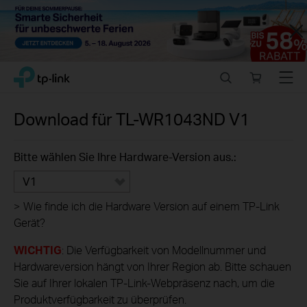
Close
Click
Search
Online
Menu
TP-Link, Reliably Smart
to
store
skip
the
Download für
TL-WR1043ND
V1
navigation
bar
Bitte wählen Sie Ihre Hardware-Version aus.:
V1
>
Wie finde ich die Hardware Version auf einem TP-Link
Gerät?
WICHTIG
: Die Verfügbarkeit von Modellnummer und
Hardwareversion hängt von Ihrer Region ab. Bitte schauen
Sie auf Ihrer lokalen TP-Link-Webpräsenz nach, um die
Produktverfügbarkeit zu überprüfen.