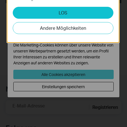
deaktiviert werden.
Datum der Veröffentlichung:
2010-09-16
LOS
Analyse- und Marketing-Cookies
Analyse-Cookies ermöglichen es uns, Ihre Aktivitäten
Sprache:
Englisch
auf unserer Website zu analysieren, um die
Andere Möglichkeiten
Funktionsweise unserer Website zu verbessern und
Dateigröße:
9.5 MB
anzupassen.
Betriebssystem: Win2000/XP/Vista/Windows 7
Die Marketing-Cookies können über unsere Website von
unseren Werbepartnern gesetzt werden, um ein Profil
Ihrer Interessen zu erstellen und Ihnen relevante
Anzeigen auf anderen Websites zu zeigen.
Alle Cookies akzeptieren
Einstellungen speichern
Newsletter abonnieren
E-Mail-Adresse
Registrieren