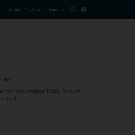
Search
Choose
Omada
Para Casa
Suporte
icon
location
-Link?
acordo com a região (EU/US). Consulte
o produto.