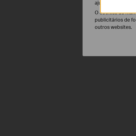
ajustar a funciona
O cookies de mark
publicitários de f
outros websites.