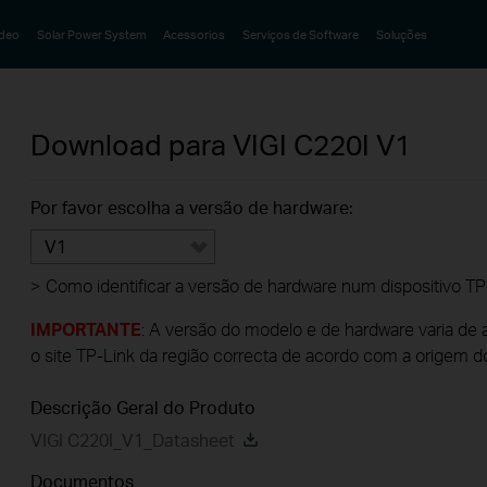
ideo
Solar Power System
Acessorios
Serviços de Software
Soluções
Download para
VIGI C220I
V1
Por favor escolha a versão de hardware:
V1
>
Como identificar a versão de hardware num dispositivo TP
IMPORTANTE
: A versão do modelo e de hardware varia de 
o site TP-Link da região correcta de acordo com a origem d
Descrição Geral do Produto
VIGI C220I_V1_Datasheet
Documentos