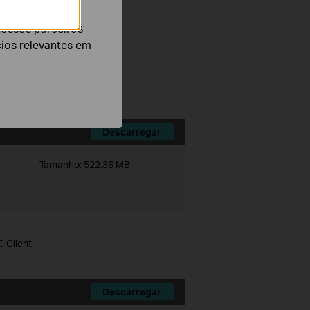
nossos parceiros
cios relevantes em
ce history module.
ts.
Descarregar
Tamanho:
522.36 MB
 Client.
Descarregar