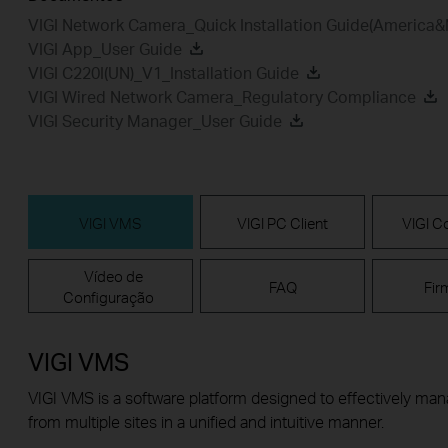
VIGI Network Camera_Quick Installation Guide(America&
VIGI App_User Guide
VIGI C220I(UN)_V1_Installation Guide
VIGI Wired Network Camera_Regulatory Compliance
VIGI Security Manager_User Guide
VIGI VMS
VIGI PC Client
VIGI Co
Vídeo de
FAQ
Fir
Configuração
VIGI VMS
VIGI VMS is a software platform designed to effectively ma
from multiple sites in a unified and intuitive manner.