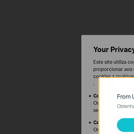
Your Privac
Este site utiliza 
proporcionar aos u
cookies a qualqu
.
Cookies Básicos
From U
Os cookies são ne
Obtenha 
seus sistemas.
Cookies de Anális
Os cookies de ana