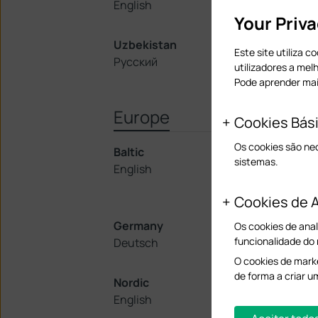
English
한국어
Your Priv
Uzbekistan
Vietnam
Este site utiliza 
Русский
Tiếng Việt
utilizadores a mel
Pode aprender ma
Europe
Cookies Bás
Os cookies são ne
Baltic
Belgium
sistemas.
English
Nederland
Français
Cookies de A
Germany
Greece
Os cookies de anal
funcionalidade do
Deutsch
Ελληνικά
O cookies de marke
de forma a criar u
Nordic
Poland
English
Polski