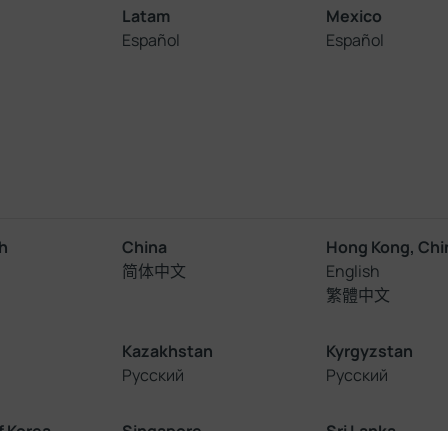
Latam
Mexico
Español
Español
h
China
Hong Kong, Chi
简体中文
English
繁體中文
Kazakhstan
Kyrgyzstan
Русский
Русский
f Korea
Singapore
Sri Lanka