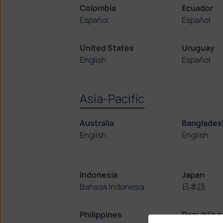
Colombia
Ecuador
Español
Español
United States
Uruguay
English
Español
Asia-Pacific
Australia
Banglades
English
English
Indonesia
Japan
Bahasa Indonesia
日本語
Philippines
Republic o