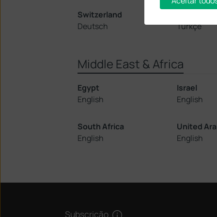
Aceitar todo
Switzerland
Turkey
Deutsch
Türkçe
Middle East & Africa
Egypt
Israel
English
English
South Africa
United Ara
English
English
Subscrição