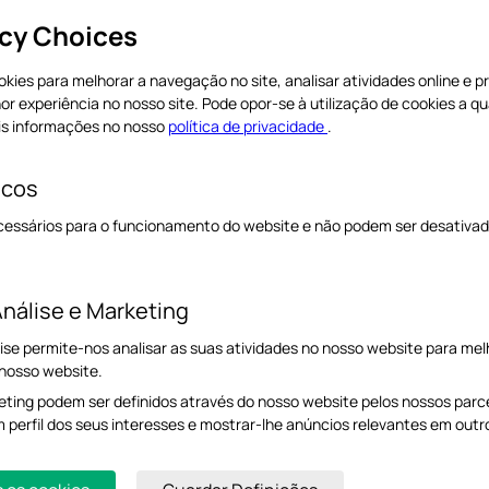
English
English
acy Choices
cookies para melhorar a navegação no site, analisar atividades online e 
 Nam
hor experiência no nosso site. Pode opor-se à utilização de cookies a 
is informações no nosso
política de privacidade
.
icos
cessários para o funcionamento do website e não podem ser desativad
Bulgaria
Czech Republic
s
Български език
Čeština
nálise e Marketing
Hungary
Italy
ise permite-nos analisar as suas atividades no nosso website para melh
 nosso website.
Magyar
Italiano
ting podem ser definidos através do nosso website pelos nossos parcei
m perfil dos seus interesses e mostrar-lhe anúncios relevantes em outr
Portugal
Romania
português
Română