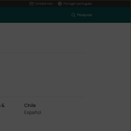
Contate-nos
Portugal / português
Pesquisa
a &
Chile
Español