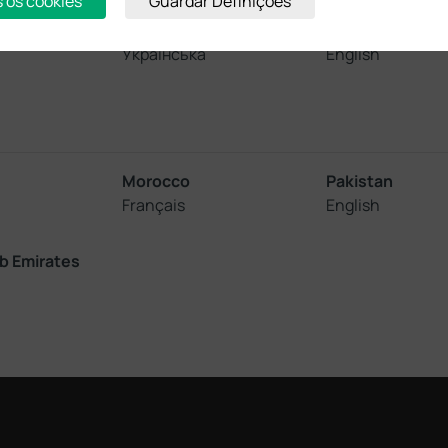
s os cookies
Guardar Definições
Ukraine
United Kingdo
Українська
English
Morocco
Pakistan
Français
English
b Emirates