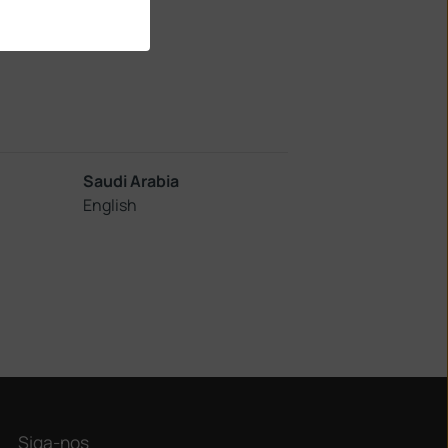
m
Saudi Arabia
English
Siga-nos