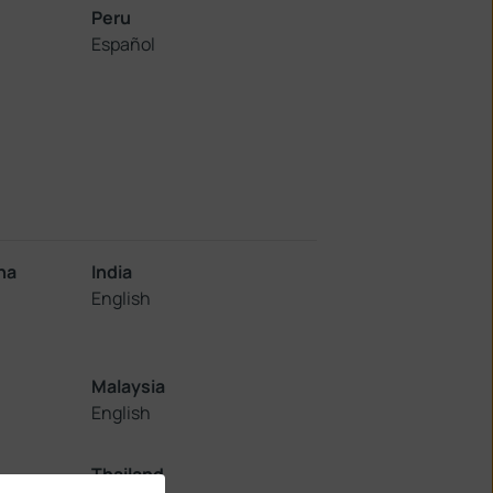
Peru
Español
na
India
English
Malaysia
English
Thailand