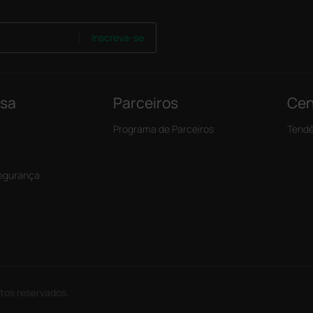
Inscreva-se
nsa
Parceiros
Cen
Programa de Parceiros
Tendê
Segurança
itos reservados.