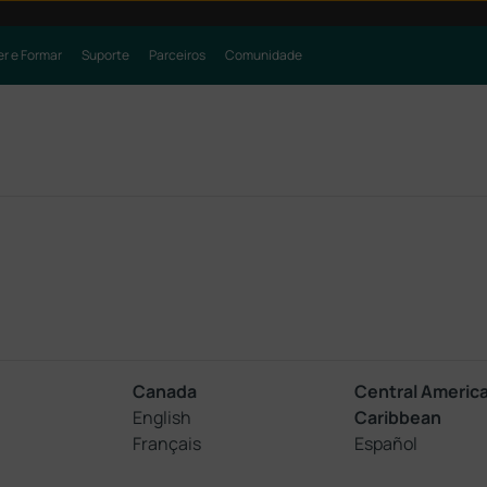
r e Formar
Suporte
Parceiros
Comunidade
Canada
Central Americ
English
Caribbean
Français
Español