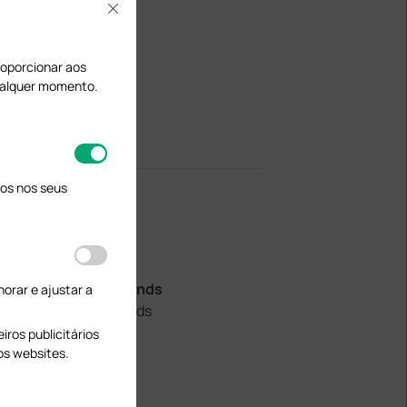
ไทย
Close
proporcionar aos
qualquer momento.
os nos seus
France
Français
Netherlands
orar e ajustar a
Nederlands
ros publicitários
os websites.
Spain
español