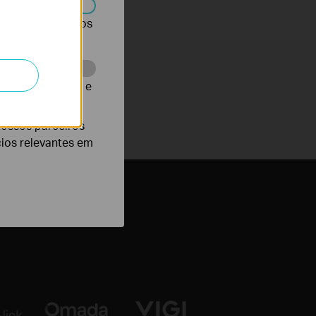
r desativados nos
te para melhorar e
nossos parceiros
cios relevantes em