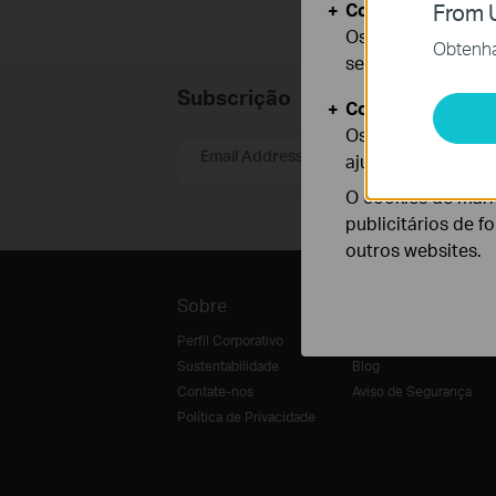
Cookies Básicos
From U
Os cookies são ne
Obtenha 
seus sistemas.
Subscrição
Cookies de Anális
Os cookies de ana
Email Address
ajustar a funciona
O cookies de mark
publicitários de f
outros websites.
Sobre
Imprensa
Perfil Corporativo
Notícias
Sustentabilidade
Blog
Contate-nos
Aviso de Segurança
Política de Privacidade