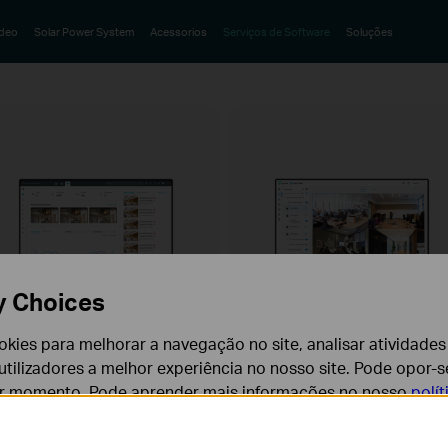
ideo
Solar Power System
Acessorios
Serviços de Software
Soluções
y Choices
cookies para melhorar a navegação no site, analisar atividades
IGI Cloud VMS
VIGI VMS
tilizadores a melhor experiência no nosso site. Pode opor-se
istema de Gestão VIGI Cloud Video
VIGI Video Management System
er momento. Pode aprender mais informações no nosso
polí