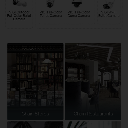
VIGI Outdoor
VIGI Full-Color
VIGI Full-Color
VIGI Wi-Fi
Full-Color Bullet
Turret Camera
Dome Camera
Bullet Camera
Camera
Chain Stores
Chain Restaurants