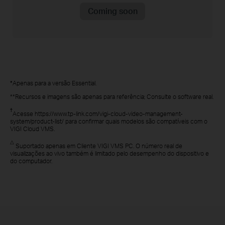
Coming soon
*
Apenas para
a
versão
Essential
.
**
Recursos e imagens são
apenas
para
referência
;
Consulte o software real
.
†
Acesse https://www.tp-link.com/vigi-cloud-video-management-
system/product-list/
para confirmar quais modelos são compatíveis com o
VIGI
Cloud VMS
.
△
Suportado apenas em
Cliente VIGI VMS PC
. O número real de
visualizações ao vivo também é limitado pelo desempenho do dispositivo e
do computador.