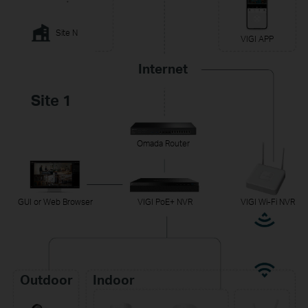
Site N
VIGI APP
Internet
Site 1
Omada Router
GUI or Web Browser
VIGI PoE+ NVR
VIGI Wi-Fi NVR
Outdoor
Indoor