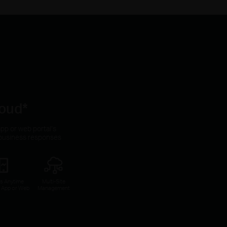
oud*
pp or web portal’s
r business responses
s Anytime
Multi-Site
a App or Web
Management