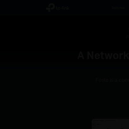
TP-Link, Reliably Smart
Switches
W
A Networki
Festa is a com