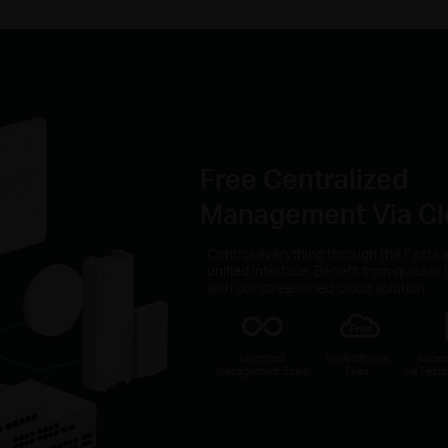
Free Centralized
Management Via Cl
Control everything through the Festa a
unified interface. Benefit from quicke
with our streamlined cloud solution.
Unlimited
No Additional
Acces
Management Scale
Fees
via Fest