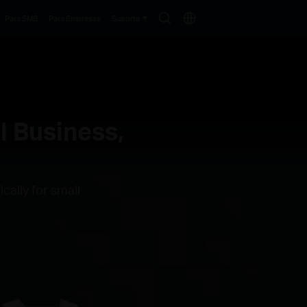
Search
Choose
Para SMB
Para Empresas
Suporte
icon
location
l Business,
cally for small