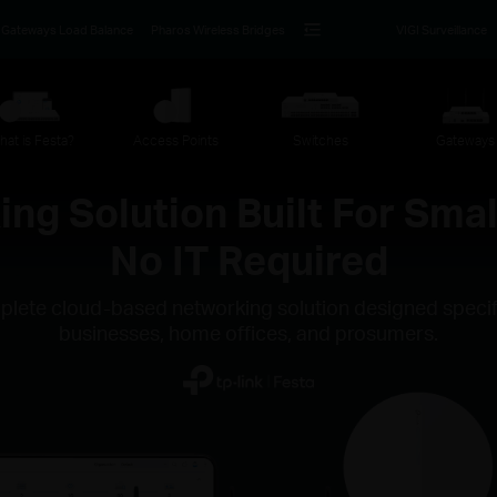
Gateways Load Balance
Pharos Wireless Bridges
VIGI Surveillance
hat is Festa?
Access Points
Switches
Gateways
ng Solution Built For Smal
No IT Required
plete cloud-based networking solution designed specifi
businesses, home offices, and prosumers.