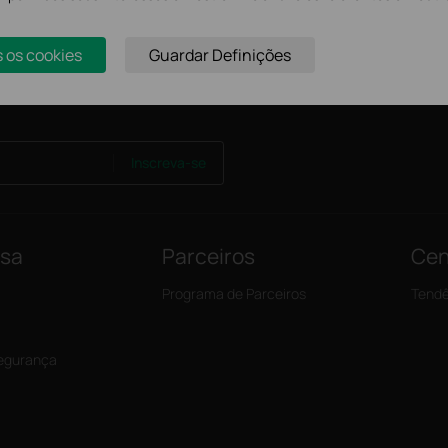
s os cookies
Guardar Definições
Inscreva-se
nsa
Parceiros
Cen
Programa de Parceiros
Tendê
Segurança