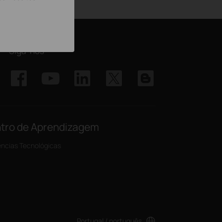
Siga-nos
tro de Aprendizagem
ncias Tecnológicas
Portugal / português