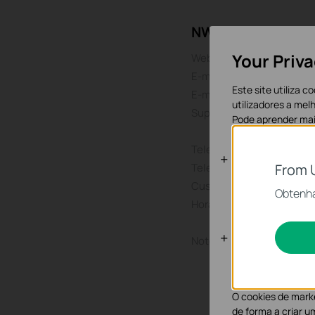
NWS. TP-LINK PO
Your Priv
Website:
E-mail:
Este site utiliza 
E-mail de suporte:
utilizadores a mel
Suporte técnico global:
Pode aprender ma
Telefone de suporte técn
Cookies Bás
Telefone:
From 
Os cookies são ne
Custo da chamada:
Obtenha
sistemas.
Horário de atendimento:
Cookies de A
Note:
Os cookies de anal
funcionalidade do
O cookies de marke
de forma a criar u