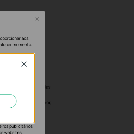
Close
proporcionar aos
qualquer momento.
o http://www.tp-
01 179
(SOHO & B2B)
Close
os nos seus
00 às 17h00, à Sexta das
efonicamente, por favor,
orar e ajustar a
rio Online
ros publicitários
os websites.