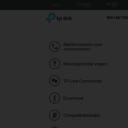
Click
to
TP-Link, Reliably Smart
skip
WIFI NETW
the
navigation
bar
Klantenservice voor
consumenten
Meestgestelde vragen
TP-Link Community
Download
Compatibiliteitslijst