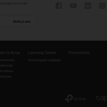
werkingen en ander
Meld je aan
aar te Koop
Learning Center
Promotions
linewinkels
Technologieën Uitgelegd
tailhandel
B Partners
tributors