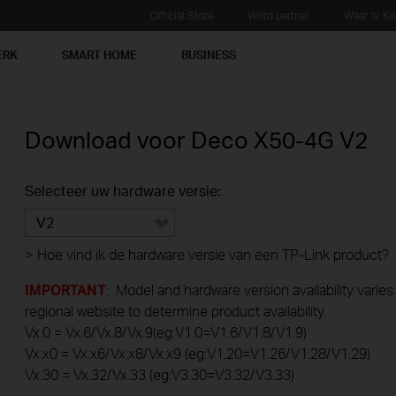
Official Store
Word partner
Waar te K
ERK
SMART HOME
BUSINESS
Download voor
Deco X50-4G
V2
Selecteer uw hardware versie:
V2
>
Hoe vind ik de hardware versie van een TP-Link product?
IMPORTANT
: Model and hardware version availability varies
regional website to determine product availability.
Vx.0 = Vx.6/Vx.8/Vx.9(eg:V1.0=V1.6/V1.8/V1.9)
Vx.x0 = Vx.x6/Vx.x8/Vx.x9 (eg:V1.20=V1.26/V1.28/V1.29)
Vx.30 = Vx.32/Vx.33 (eg:V3.30=V3.32/V3.33)