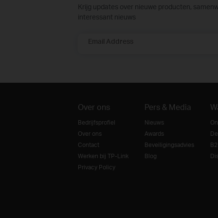
Krijg updates over nieuwe producten, samen
interessant nieuws
Email Address
Over ons
Pers & Media
W
Bedrijfsprofiel
Nieuws
On
Over ons
Awards
De
Contact
Beveiligingsadvies
B2
Werken bij TP-Link
Blog
Dis
Privacy Policy