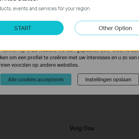
 noodzakelijk voor de werking van de website en kunnen niet
ucts, events and services for your region.
ting Cookies
START
Other Option
yse geven ons de mogelijkheid uw activiteiten op onze websi
 van de website aan te passen en te verbeteren.
 kunnen op onze website worden geplaatst door externe ad
【Deco】How to Set Up a 4G/5G
en om een profiel te creëren met uw interesses en u zo van 
Whole Home Mesh Wi-Fi Router (Take
unnen voorzien op andere websites.
Deco X50-5G as Example)
Alle cookies accepteren
Instellingen opslaan
Volg Ons