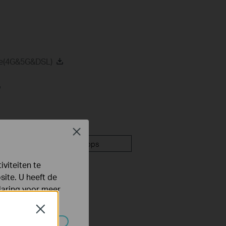
de(4G&5G&DSL)
Close
mware
Apps
viteiten te
ite. U heeft de
laring
voor meer
Close