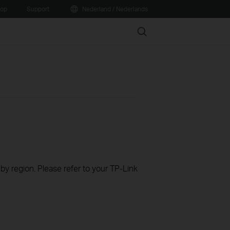
oop
Support
Nederland / Nederlands
Search
 by region. Please refer to your TP-Link