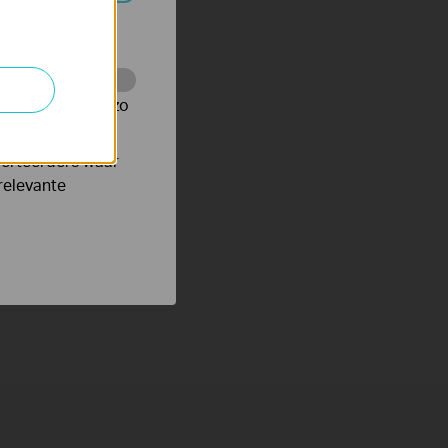
 worden
te te volgen en zo
verteerders waar
relevante