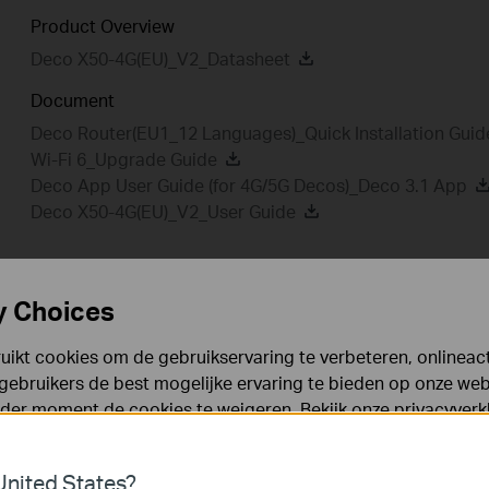
Product Overview
Deco X50-4G(EU)_V2_Datasheet
Document
Deco Router(EU1_12 Languages)_Quick Installation Gui
Wi-Fi 6_Upgrade Guide
Deco App User Guide (for 4G/5G Decos)_Deco 3.1 App
Deco X50-4G(EU)_V2_User Guide
y Choices
Setup Video
Veelgestelde vragen
Fir
ikt cookies om de gebruikservaring te verbeteren, onlineacti
GPL Code
gebruikers de best mogelijke ervaring te bieden op onze webs
eder moment de cookies te weigeren. Bekijk onze
privacyverk
Setup Video
es
nited States?