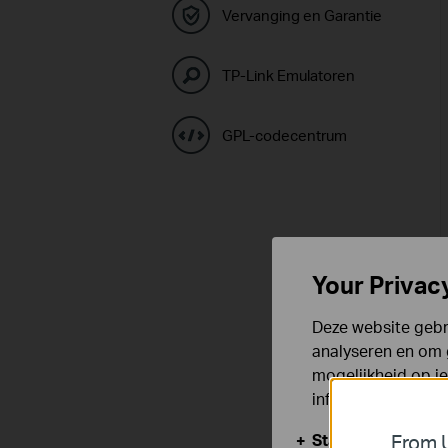
Vervanging en Garantie
TP-Link Emulatoren
GPL-codecentrum
Your Privac
Deze website gebru
analyseren en om 
mogelijkheid op i
informatie.
Standaard Cooki
From U