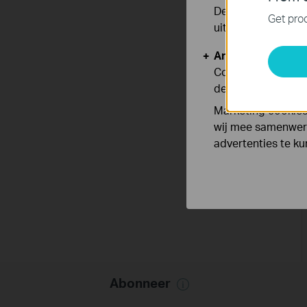
Deze cookies zijn
Get prod
uitgeschakeld.
Analyse en Marke
Cookies voor anal
de functionaliteit
Marketing cookies
wij mee samenwerk
advertenties te k
Abonneer