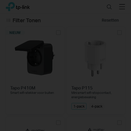
Click
Search
Menu
TP-Link, Reliably Smart
to
skip
Filter Tonen
Resetten
the
navigation
NIEUW
bar
Tapo P410M
Tapo P115
Smart wifi-stekker voor buiten
Mini smart wifi-stopcontact,
energiebewaking
1-pack
4-pack