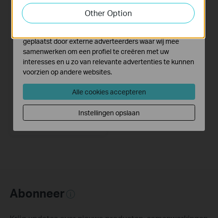
functionaliteit van de website aan te passen en te
Other Option
verbeteren.
Marketing cookies kunnen op onze website worden
geplaatst door externe adverteerders waar wij mee
samenwerken om een profiel te creëren met uw
interesses en u zo van relevante advertenties te kunnen
voorzien op andere websites.
Tapo P100 (4-pack)
Alle cookies accepteren
Mini Smart Wi-Fi Socket
Instellingen opslaan
Abonneer