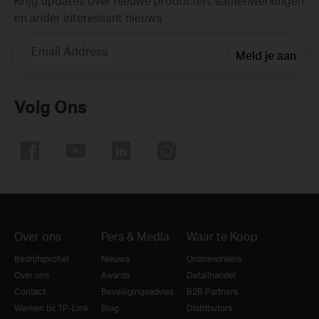
Krijg updates over nieuwe producten, samenwerkingen
en ander interessant nieuws
Email Address
Meld je aan
Volg Ons
Over ons
Pers & Media
Waar te Koop
Bedrijfsprofiel
Nieuws
Onlinewinkels
Over ons
Awards
Detailhandel
Contact
Beveiligingsadvies
B2B Partners
Werken bij TP-Link
Blog
Distributors