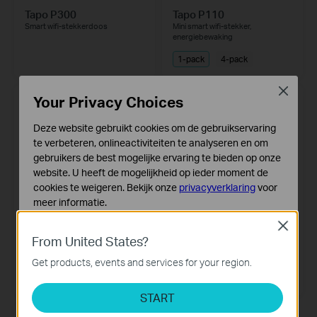
Tapo P300
Tapo P110
Smart wifi-stekkerdoos
Mini smart wifi-stekker,
energiebewaking
1-pack
4-pack
Close
Your Privacy Choices
Deze website gebruikt cookies om de gebruikservaring
te verbeteren, onlineactiviteiten te analyseren en om
gebruikers de best mogelijke ervaring te bieden op onze
website. U heeft de mogelijkheid op ieder moment de
cookies te weigeren. Bekijk onze
privacyverklaring
voor
meer informatie.
Close
Standaard Cookies
Tapo P100
Tapo P100 (2-pack)
From United States?
Deze cookies zijn noodzakelijk voor de werking van de
Mini Smart Wifi-stopcontact
Mini Smart Wi-Fi Socket
website en kunnen niet worden uitgeschakeld.
Get products, events and services for your region.
Analyse en Marketing Cookies
START
Cookies voor analyse geven ons de mogelijkheid uw
activiteiten op onze website te volgen en zo de