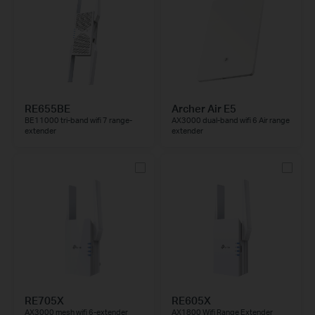
RE655BE
Archer Air E5
BE11000 tri-band wifi 7 range-
AX3000 dual-band wifi 6 Air range
extender
extender
RE705X
RE605X
AX3000 mesh wifi 6-extender
AX1800 Wifi Range Extender