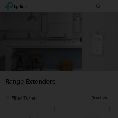
Click
Search
Menu
TP-Link, Reliably Smart
to
skip
the
navigation
bar
Range Extenders
Filter Tonen
Resetten