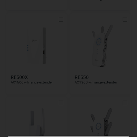
RE500X
RE550
AX1500 wifi range extender
AC1900 wifi range extender