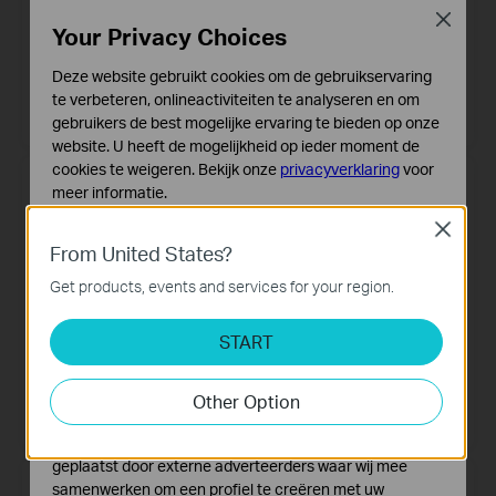
Close
Your Privacy Choices
Deze website gebruikt cookies om de gebruikservaring
RE505X
RE650
te verbeteren, onlineactiviteiten te analyseren en om
AX1500 Wifi Range Extender
AC2600 Wi-Fi Range Extender
gebruikers de best mogelijke ervaring te bieden op onze
website. U heeft de mogelijkheid op ieder moment de
cookies te weigeren. Bekijk onze
privacyverklaring
voor
meer informatie.
Close
Standaard Cookies
From United States?
Deze cookies zijn noodzakelijk voor de werking van de
website en kunnen niet worden uitgeschakeld.
Get products, events and services for your region.
Analyse en Marketing Cookies
START
Cookies voor analyse geven ons de mogelijkheid uw
activiteiten op onze website te volgen en zo de
RE450
RE305
functionaliteit van de website aan te passen en te
Other Option
AC1750 Wifi Range Extender
AC1200 Mesh Wifi Range
verbeteren.
Extender
Marketing cookies kunnen op onze website worden
geplaatst door externe adverteerders waar wij mee
samenwerken om een profiel te creëren met uw