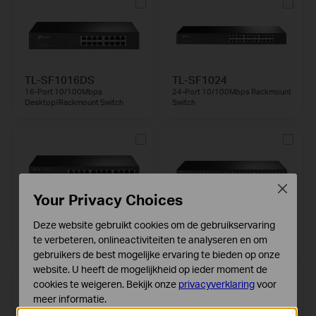
TL-SF1016DS
TL-SF1024
16-Port 10/100Mbps
24-Port 10/100Mbps Rackmount
Desktop/Rackmount Switch
Switch
Close
Your Privacy Choices
TL-SF1024D
TL-SF1048
Deze website gebruikt cookies om de gebruikservaring
24-port 10/100Mbps
48-Port 10/100Mbps Rackmount
te verbeteren, onlineactiviteiten te analyseren en om
Desktop/Rackmount Switch
Switch
gebruikers de best mogelijke ervaring te bieden op onze
website. U heeft de mogelijkheid op ieder moment de
cookies te weigeren. Bekijk onze
privacyverklaring
voor
meer informatie.