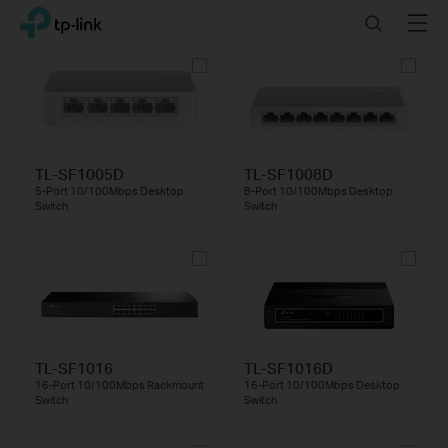
Click
Search
Menu
TP-Link, Reliably Smart
to
skip
the
navigation
bar
TL-SF1005D
TL-SF1008D
5-Port 10/100Mbps Desktop
8-Port 10/100Mbps Desktop
Switch
Switch
TL-SF1016
TL-SF1016D
16-Port 10/100Mbps Rackmount
16-Port 10/100Mbps Desktop
Switch
Switch