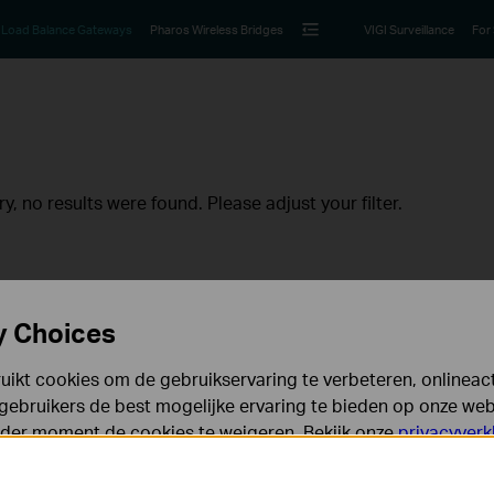
Load Balance Gateways
Pharos Wireless Bridges
VIGI Surveillance
For
ry, no results were found. Please adjust your filter.
y Choices
ikt cookies om de gebruikservaring te verbeteren, onlineacti
gebruikers de best mogelijke ervaring te bieden op onze webs
eder moment de cookies te weigeren. Bekijk onze
privacyverk
Volg Ons