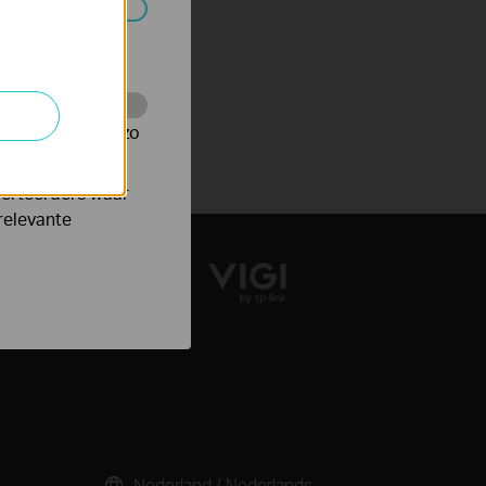
 worden
te te volgen en zo
verteerders waar
relevante
Nederland / Nederlands