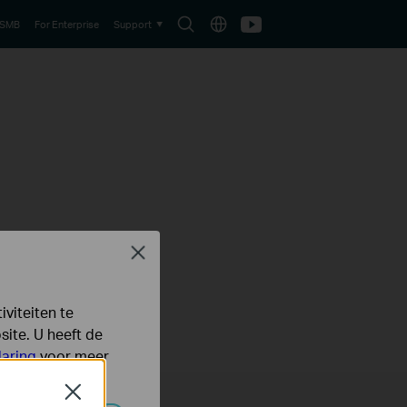
Search
Choose
Youtube
 SMB
For Enterprise
Support
icon
location
Close
viteiten te
ite. U heeft de
laring
voor meer
Close