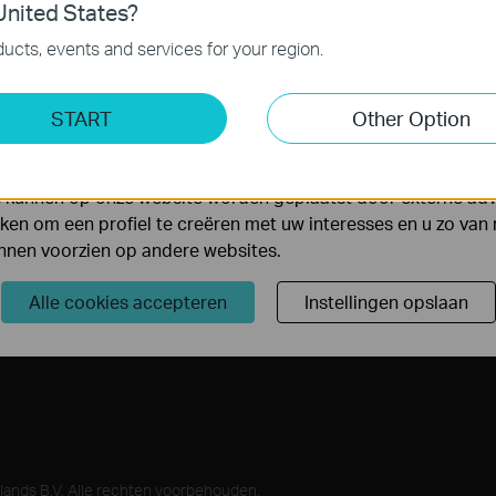
es
nited States?
 noodzakelijk voor de werking van de website en kunnen niet
werkingen en ander
ucts, events and services for your region.
ting Cookies
START
Other Option
Meld je aan
yse geven ons de mogelijkheid uw activiteiten op onze websi
 van de website aan te passen en te verbeteren.
 kunnen op onze website worden geplaatst door externe ad
en om een profiel te creëren met uw interesses en u zo van 
unnen voorzien op andere websites.
ners
Kenniscentrum
Alle cookies accepteren
Instellingen opslaan
rprogramma
Uitleg technologieën
ands B.V. Alle rechten voorbehouden.