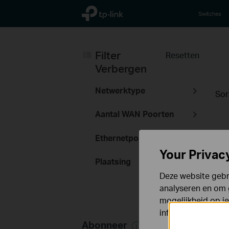
TP-Link, Reliably Smart
Switches
Filter
Resetten
Verbergen
Netwerktype
Sor
Aantal WAN Poorten
Ethernetpoort
Your Privac
Plaatsing
Deze website gebru
analyseren en om 
mogelijkheid op i
informatie.
Abonneer