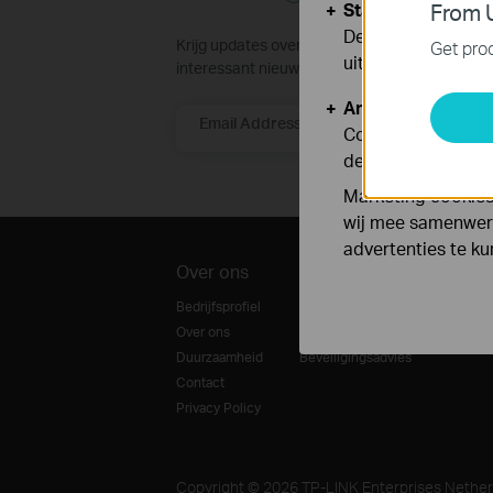
Standaard Cooki
From U
Deze cookies zijn
Krijg updates over nieuwe producten, samen
Get prod
uitgeschakeld.
interessant nieuws
Analyse en Marke
Email Address
Cookies voor anal
de functionaliteit
Marketing cookies
wij mee samenwerk
advertenties te k
Over ons
Pers en Media
Part
Bedrijfsprofiel
Nieuws
Partne
Over ons
Blog
Duurzaamheid
Beveiligingsadvies
Contact
Privacy Policy
Copyright © 2026 TP-LINK Enterprises Netherl