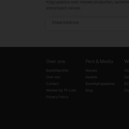
Krijg updates over nieuwe producten, samen
interessant nieuws
Email Address
Over ons
Pers & Media
W
Bedrijfsprofiel
Nieuws
On
Over ons
Awards
De
Contact
Beveiligingsadvies
B2
Werken bij TP-Link
Blog
Dis
Privacy Policy