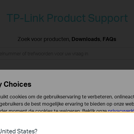
TP-Link Product Support
Zoek voor producten,
Downloads
,
FAQs
y Choices
ikt cookies om de gebruikservaring te verbeteren, onlineacti
gebruikers de best mogelijke ervaring te bieden op onze webs
eder moment de cookies te weigeren. Bekijk onze
privacyverk
es
nited States?