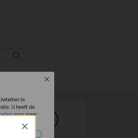
Close
viteiten te
ite. U heeft de
laring
voor meer
Close