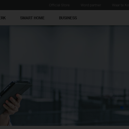
Official Store
Word partner
Waar te K
ERK
SMART HOME
BUSINESS