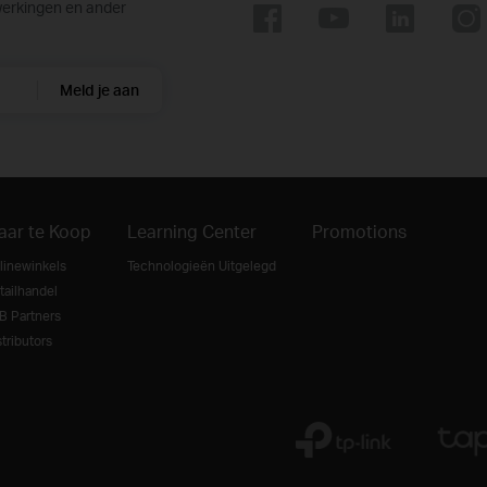
werkingen en ander
Meld je aan
aar te Koop
Learning Center
Promotions
linewinkels
Technologieën Uitgelegd
tailhandel
B Partners
tributors