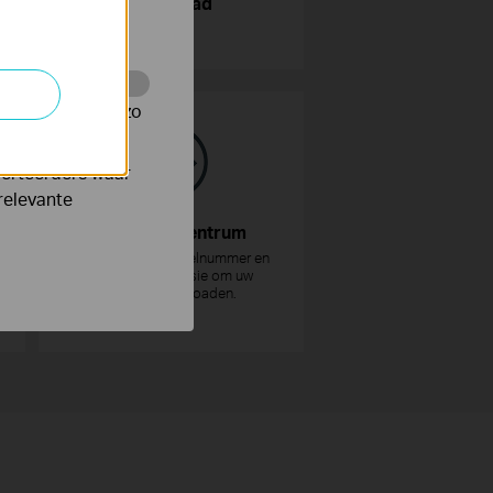
Download
 worden
te te volgen en zo
verteerders waar
relevante
GPL-codecentrum
Selecteer het modelnummer en
de hardware versie om uw
code te downloaden.