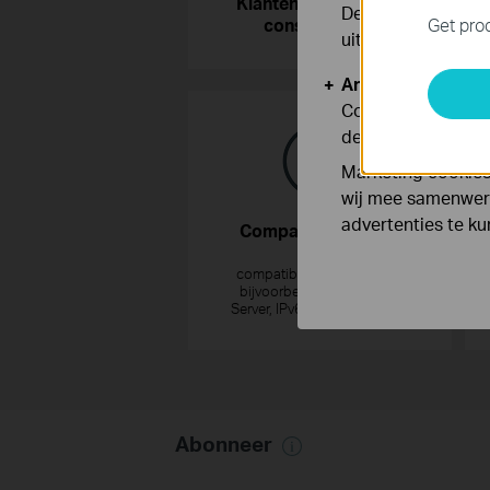
Klantenservice voor
Deze cookies zijn
Get prod
consumenten
uitgeschakeld.
Analyse en Marke
Cookies voor anal
de functionaliteit
Marketing cookies
wij mee samenwerk
advertenties te k
Compatibiliteitslijst
Bekijk
compatibiliteitslijsten voor
bijvoorbeeld 3G/4G, Print
Server, IPv6 en Windows 10.
Abonneer