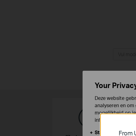
Your Privac
Deze website gebru
analyseren en om 
mogelijkheid op i
informatie.
Standaard Cooki
From U