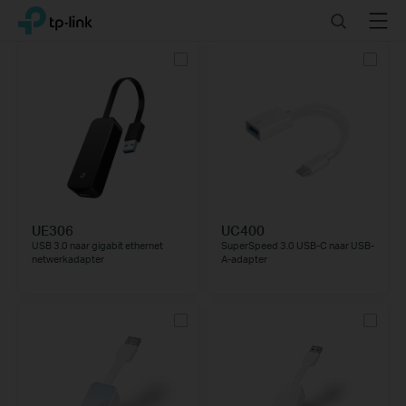
Click
Search
Menu
TP-Link, Reliably Smart
to
skip
the
navigation
bar
UE306
UC400
USB 3.0 naar gigabit ethernet
SuperSpeed 3.0 USB-C naar USB-
netwerkadapter
A-adapter