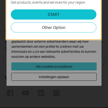
website en kunnen niet worden uitgeschakeld.
Get products, events and services for your region.
Analyse en Marketing Cookies
START
Cookies voor analyse geven ons de mogelijkheid uw
activiteiten op onze website te volgen en zo de
functionaliteit van de website aan te passen en te
Other Option
Abonneer
verbeteren.
Marketing cookies kunnen op onze website worden
geplaatst door externe adverteerders waar wij mee
Krijg updates over nieuwe producten, samenwerkingen
samenwerken om een profiel te creëren met uw
en ander interessant nieuws
interesses en u zo van relevante advertenties te kunnen
voorzien op andere websites.
Email Address
Meld je aan
Alle cookies accepteren
Volg Ons
Instellingen opslaan