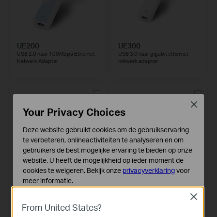
UE200
UE300
USB 2.0 naar 100Mbps Ethernet
USB 3.0 naar gigabit ethernet
Netwerk Adapter
netwerk adapter
Close
Your Privacy Choices
Deze website gebruikt cookies om de gebruikservaring
te verbeteren, onlineactiviteiten te analyseren en om
gebruikers de best mogelijke ervaring te bieden op onze
website. U heeft de mogelijkheid op ieder moment de
cookies te weigeren. Bekijk onze
privacyverklaring
voor
meer informatie.
UE330
UE300C
USB 3.0 3 Poort Hub & Gigabit
USB Type-C naar RJ45 Gigabit
Close
Standaard Cookies
Ethernet Adapter 2 in 1 USB
Ethernet-netwerkadapter
From United States?
Deze cookies zijn noodzakelijk voor de werking van de
Adapter UE330