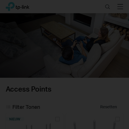
Click
Search
Menu
TP-Link, Reliably Smart
to
skip
the
navigation
bar
Access Points
Filter Tonen
Resetten
NIEUW