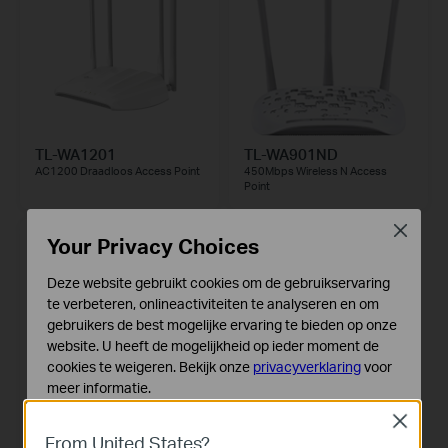
TL-WA1201
TL-WA901ND
AC1200 Draadloos Access Point
450Mbps Wireless N Access
Point
Close
Your Privacy Choices
Deze website gebruikt cookies om de gebruikservaring
te verbeteren, onlineactiviteiten te analyseren en om
gebruikers de best mogelijke ervaring te bieden op onze
website. U heeft de mogelijkheid op ieder moment de
cookies te weigeren. Bekijk onze
privacyverklaring
voor
meer informatie.
Close
Standaard Cookies
TL-WA801ND
From United States?
Deze cookies zijn noodzakelijk voor de werking van de
300Mbps Wireless N Access