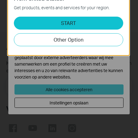
Point
website en kunnen niet worden uitgeschakeld.
Get products, events and services for your region.
Analyse en Marketing Cookies
START
Cookies voor analyse geven ons de mogelijkheid uw
activiteiten op onze website te volgen en zo de
functionaliteit van de website aan te passen en te
Other Option
verbeteren.
Abonneer
Marketing cookies kunnen op onze website worden
geplaatst door externe adverteerders waar wij mee
Krijg updates over nieuwe producten, samenwerkingen
samenwerken om een profiel te creëren met uw
en ander interessant nieuws
interesses en u zo van relevante advertenties te kunnen
voorzien op andere websites.
Email Address
Meld je aan
Alle cookies accepteren
Instellingen opslaan
Volg Ons