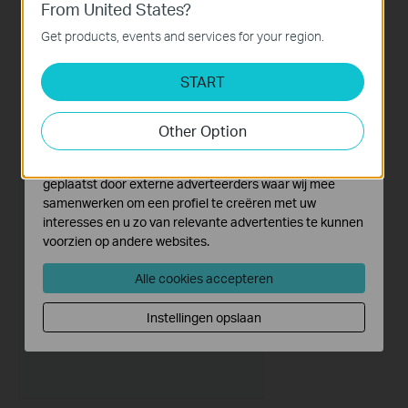
From United States?
Deze cookies zijn noodzakelijk voor de werking van de
website en kunnen niet worden uitgeschakeld.
Get products, events and services for your region.
Analyse en Marketing Cookies
START
Cookies voor analyse geven ons de mogelijkheid uw
activiteiten op onze website te volgen en zo de
functionaliteit van de website aan te passen en te
Other Option
verbeteren.
Marketing cookies kunnen op onze website worden
geplaatst door externe adverteerders waar wij mee
samenwerken om een profiel te creëren met uw
interesses en u zo van relevante advertenties te kunnen
voorzien op andere websites.
Alle cookies accepteren
Instellingen opslaan