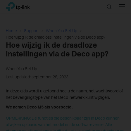
Click
Search
Menu
TP-Link, Reliably Smart
to
skip
the
navigation
Home
Support
When You Set Up
bar
Hoe wijzig ik de draadloze instellingen via de Deco app?
Hoe wijzig ik de draadloze
instellingen via de Deco app?
When You Set Up
Last updated: september 28, 2023
In deze gids wordt u getoond hoe u de naam, het wachtwoord of
het beveiligingstype van het Deco-netwerk kunt wijzigen.
We nemen Deco M5 als voorbeeld.
OPMERKING: De functies die beschikbaar zijn in Deco kunnen
afwijken op basis van het model en de softwareversie. Alle
stappen en afbeeldingen in dit artikel zijn slechts voorbeelden en