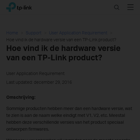
Click
Search
Menu
TP-Link, Reliably Smart
to
skip
the
navigation
Home
Support
User Application Requirement
bar
Hoe vind ik de hardware versie van een TP-Link product?
Hoe vind ik de hardware versie
van een TP-Link product?
User Application Requirement
Last updated: december 29, 2016
Omschrijving:
Sommige producten hebben meer dan een hardware versie, wat
te zien is aan de naam welke eindigt met V1, V2, etc. Meestal
hebben deze verschillende versies van het product speciaal
ontworpen firmwares.