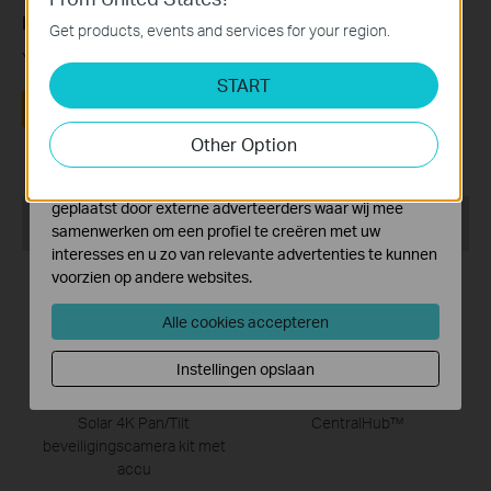
Is this faq useful?
website en kunnen niet worden uitgeschakeld.
Get products, events and services for your region.
Your feedback helps improve this site.
Analyse en Marketing Cookies
START
Cookies voor analyse geven ons de mogelijkheid uw
Yes
No
activiteiten op onze website te volgen en zo de
functionaliteit van de website aan te passen en te
Other Option
verbeteren.
Marketing cookies kunnen op onze website worden
geplaatst door externe adverteerders waar wij mee
Recommend Products
samenwerken om een profiel te creëren met uw
interesses en u zo van relevante advertenties te kunnen
voorzien op andere websites.
POPULAIR
POPULAIR
Alle cookies accepteren
Instellingen opslaan
Tapo C660 KIT
Tapo H500
Solar 4K Pan/Tilt
CentralHub™
beveiligingscamera kit met
accu