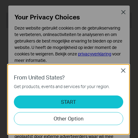
Close
Your Privacy Choices
Recommend Products
Deze website gebruikt cookies om de gebruikservaring
te verbeteren, onlineactiviteiten te analyseren en om
POPULAIR
POPULAIR
gebruikers de best mogelijke ervaring te bieden op onze
website. U heeft de mogelijkheid op ieder moment de
cookies te weigeren. Bekijk onze
privacyverklaring
voor
meer informatie.
Deco BE25-Outdoor
Archer GE800
Close
Standaard Cookies
From United States?
BE3600 outdoor/indoor
BE19000 tri-band wifi 7-
Deze cookies zijn noodzakelijk voor de werking van de
mesh wifi 7-router
gamingrouter
website en kunnen niet worden uitgeschakeld.
Get products, events and services for your region.
Analyse en Marketing Cookies
POPULAIR
START
Cookies voor analyse geven ons de mogelijkheid uw
activiteiten op onze website te volgen en zo de
functionaliteit van de website aan te passen en te
Other Option
verbeteren.
Deco BE65
Marketing cookies kunnen op onze website worden
geplaatst door externe adverteerders waar wij mee
BE9300 whole home mesh