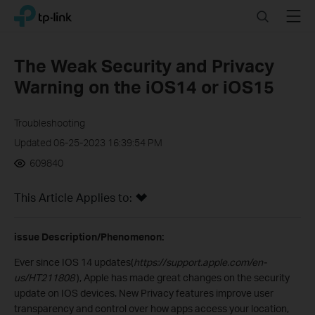
Click
Search
Menu
TP-Link, Reliably Smart
to
skip
the
The Weak Security and Privacy
navigation
Warning on the iOS14 or iOS15
bar
Troubleshooting
Updated 06-25-2023 16:39:54 PM
609840
This Article Applies to:
issue Description/Phenomenon:
Ever since IOS 14 updates(
https://support.apple.com/en-
us/HT211808
), Apple has made great changes on the security
update on IOS devices. New Privacy features improve user
transparency and control over how apps access your location,