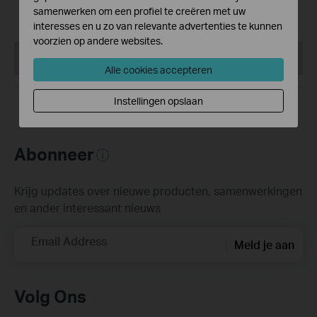
samenwerken om een profiel te creëren met uw
wifi 7-systeem
interesses en u zo van relevante advertenties te kunnen
voorzien op andere websites.
This Article Applies to:
Alle cookies accepteren
Instellingen opslaan
Abonneer
Krijg updates over nieuwe producten, samenwerkingen
en ander interessant nieuws
Email Address
Meld je aan
Volg Ons