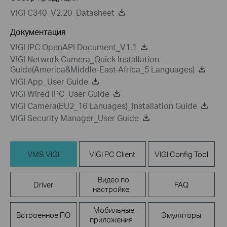
VIGI C340_V2.20_Datasheet
Документация
VIGI IPC OpenAPI Document_V1.1
VIGI Network Camera_Quick Installation
Guide(America&Middle-East-Africa_5 Languages)
VIGI App_User Guide
VIGI Wired IPC_User Guide
VIGI Camera(EU2_16 Lanuages)_Installation Guide
VIGI Security Manager_User Guide
VMS VIGI
VIGI PC Client
VIGI Config Tool
Видео по
Driver
FAQ
настройке
Мобильные
Встроенное ПО
Эмуляторы
приложения