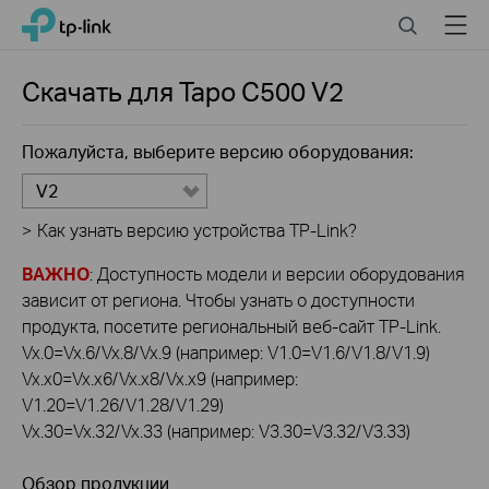
Click
Search
Menu
TP-Link, Reliably Smart
to
skip
the
Скачать для
Tapo C500
V2
navigation
bar
Пожалуйста, выберите версию оборудования:
V2
>
Как узнать версию устройства TP-Link?
ВАЖНО
: Доступность модели и версии оборудования
зависит от региона. Чтобы узнать о доступности
продукта, посетите региональный веб-сайт TP-Link.
Vx.0=Vx.6/Vx.8/Vx.9 (например: V1.0=V1.6/V1.8/V1.9)
Vx.x0=Vx.x6/Vx.x8/Vx.x9 (например:
V1.20=V1.26/V1.28/V1.29)
Vx.30=Vx.32/Vx.33 (например: V3.30=V3.32/V3.33)
Обзор продукции