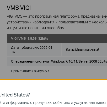
VMS VIGI
VIGI VMS — это программная платформа, предназначен
устройствами наблюдения и пользователями с нескол
интуитивно понятным способом.
VIGI VMS_1.8.56_32bits
Дата публикации:
2025-01-
Язык:
Многоязычный
16
Операционная система : Windows 7/10/11/Server 2008 32bits
Примечание к выпуску >
VIGI VMS_1.8.56_64bits
nited States?
Дата публикации:
2025-01-
Язык:
Многоязычный
16
те информацию о продуктах, событиях и услугах для ваше