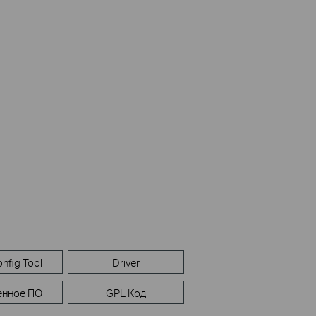
nfig Tool
Driver
енное ПО
GPL Код