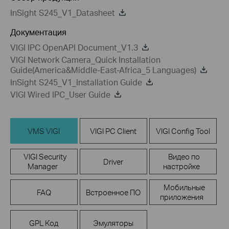
InSight S245_V1_Datasheet
Документация
VIGI IPC OpenAPI Document_V1.3
VIGI Network Camera_Quick Installation
Guide(America&Middle-East-Africa_5 Languages)
InSight S245_V1_Installation Guide
VIGI Wired IPC_User Guide
VMS VIGI
VIGI PC Client
VIGI Config Tool
VIGI Security
Видео по
Driver
Manager
настройке
Мобильные
FAQ
Встроенное ПО
приложения
GPL Код
Эмуляторы