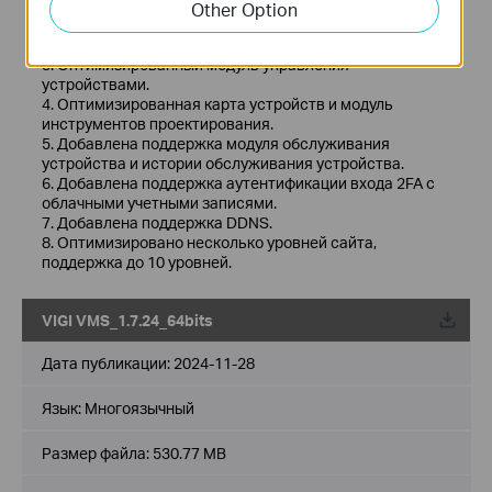
1. Оптимизированный модуль воспроизведения.
Other Option
2. Добавлена ​​поддержка пользовательских
оповещений.
3. Оптимизированный модуль управления
устройствами.
4. Оптимизированная карта устройств и модуль
инструментов проектирования.
5. Добавлена ​​поддержка модуля обслуживания
устройства и истории обслуживания устройства.
6. Добавлена ​​поддержка аутентификации входа 2FA с
облачными учетными записями.
7. Добавлена ​​поддержка DDNS.
8. Оптимизировано несколько уровней сайта,
поддержка до 10 уровней.
VIGI VMS_1.7.24_64bits
Дата публикации:
2024-11-28
Язык:
Многоязычный
Размер файла:
530.77 MB