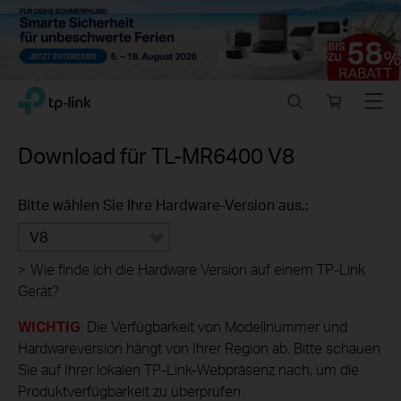
Close
Click
Search
Online
Menu
TP-Link, Reliably Smart
to
store
skip
the
Download für
TL-MR6400
V8
navigation
bar
Bitte wählen Sie Ihre Hardware-Version aus.:
V8
>
Wie finde ich die Hardware Version auf einem TP-Link
Gerät?
WICHTIG
: Die Verfügbarkeit von Modellnummer und
Hardwareversion hängt von Ihrer Region ab. Bitte schauen
Sie auf Ihrer lokalen TP-Link-Webpräsenz nach, um die
Produktverfügbarkeit zu überprüfen.