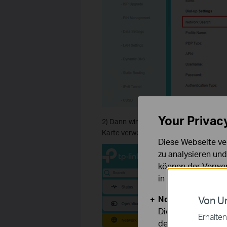
Your Privac
2) Dann wird manuell nach verfügbaren
Karte verwenden soll, und dann prüfen, 
Diese Webseite ve
zu analysieren un
können der Verwen
in unseren
Datens
Notwendige Cook
Von Un
Diese Cookies sind
Erhalten
deaktiviert werden