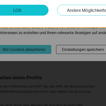
keting-Cookies
LOS
Andere Möglichkeit
möglichen es uns, Ihre Aktivitäten auf unserer Website zu an
serer Website zu verbessern und anzupassen.
kies können über unsere Website von unseren Werbepartner
r Interessen zu erstellen und Ihnen relevante Anzeigen auf an
Alle Cookies akzeptieren
Einstellungen speichern
llen eines Profils
n Sie den Profilnamen, den PDP-Typ, den APN, den Benutzernamen
Authentifizierungstyp manuell an oder wählen Sie sie aus und
r nicht sicher sind, wenden Sie sich bitte an Ihren SIM-