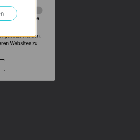
en
alysieren, um die
n gesetzt werden,
deren Websites zu