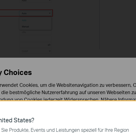
y Choices
 Netzen gesucht. Sie können das Netz auswählen, das Ihre SIM-
ob das richtige APN-Profil erkannt wird.
rwendet Cookies, um die Websitenavigation zu verbessern, On
d die bestmögliche Nutzererfahrung auf unseren Webseiten zu
dung von Cookies jederzeit Widersprechen. Nähere Informat
chutzhinweisen
.
ies
ited States?
 zur Funktion der Website erforderlich und können in Ihren 
 Sie Produkte, Events und Leistungen speziell für Ihre Region
.