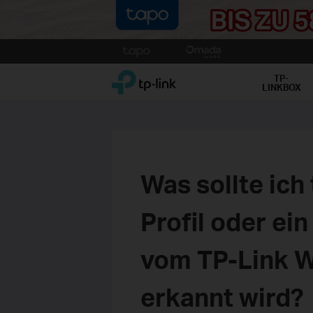
Click
to
TP-Link, Reliably Smart
skip
TP-
LINKBOX
the
navigation
bar
Was sollte ich
Profil oder ei
vom TP-Link W
erkannt wird?