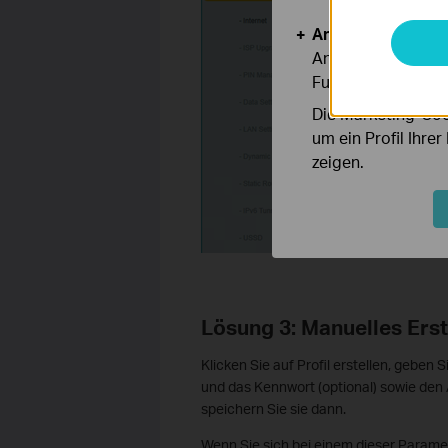
Analyse- und Mar
Analyse-Cookies er
Funktionsweise un
Die Marketing-Coo
um ein Profil Ihre
zeigen.
Lösung 3: Manuelles Erste
Klicken Sie auf Profil erstellen, gebe
und das Kennwort (optional) sowie den 
speichern Sie sie dann.
Wenn Sie sich bei einem dieser Paramete