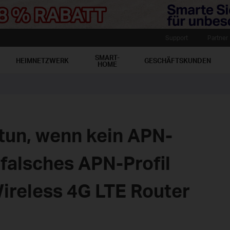
Support
Partner
SMART-
HEIMNETZWERK
GESCHÄFTSKUNDEN
HOME
 tun, wenn kein APN-
n falsches APN-Profil
ireless 4G LTE Router