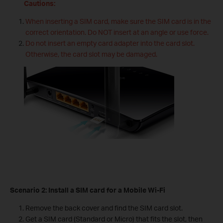
Cautions:
When inserting a SIM card, make sure the SIM card is in the
correct orientation. Do NOT insert at an angle or use force.
Do not insert an empty card adapter into the card slot.
Otherwise, the card slot may be damaged.
Scenario 2: Install a SIM card for a Mobile Wi-Fi
Remove the back cover and find the SIM card slot.
Get a SIM card (Standard or Micro) that fits the slot, then