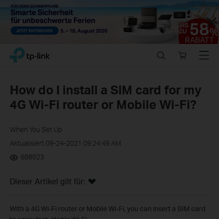
Close
Click
Search
Online
Menu
TP-Link, Reliably Smart
to
store
skip
the
How do I install a SIM card for my
navigation
4G Wi-Fi router or Mobile Wi-Fi?
bar
When You Set Up
Aktualisiert 09-24-2021 09:24:49 AM
688923
Dieser Artikel gilt für:
With a 4G Wi-Fi router or Mobile Wi-Fi, you can insert a SIM card