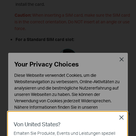
install the card.
Caution:
When inserting a SIM card, make sure the SIM card
is in the correct orientation. Do NOT insert at an angle or use
force.
For a Standard SIM card slot:
Close
Your Privacy Choices
Diese Webseite verwendet Cookies, um die
Websitenavigation zu verbessern, Online-Aktivitäten zu
analysieren und die bestmögliche Nutzererfahrung auf
unseren Webseiten zu haben. Sie können der
Verwendung von Cookies jederzeit Widersprechen.
Nähere Informationen finden Sie in unseren
Datenschutzhinweisen
.
Tip:
With the provided SIM card adapter and sticker, you can
Close
convert a Micro or Nano SIM card to fit a Standard slot.
Von United States?
Notwendige Cookies
Diese Cookies sind zur Funktion der Website
Erhalten Sie Produkte, Events und Leistungen speziell