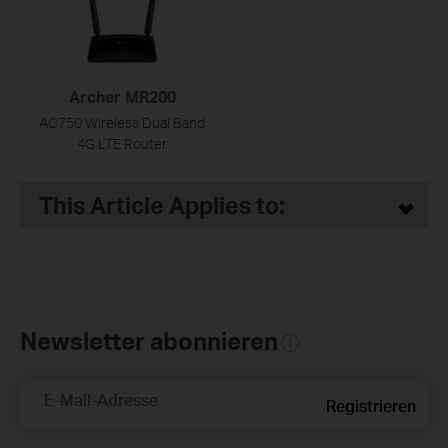
Archer MR200
AC750 Wireless Dual Band
4G LTE Router
This Article Applies to:
Newsletter abonnieren
E-Mail-Adresse
Registrieren