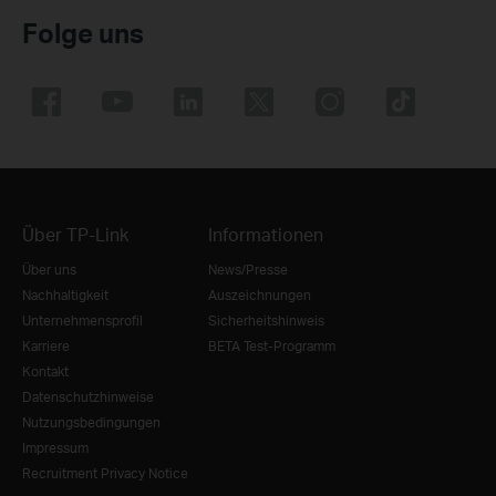
Folge uns
Über TP-Link
Informationen
Über uns
News/Presse
Nachhaltigkeit
Auszeichnungen
Unternehmensprofil
Sicherheitshinweis
Karriere
BETA Test-Programm
Kontakt
Datenschutzhinweise
Nutzungsbedingungen
Impressum
Recruitment Privacy Notice