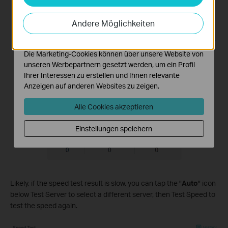
Analyse-Cookies ermöglichen es uns, Ihre Aktivitäten
auf unserer Website zu analysieren, um die
Andere Möglichkeiten
Funktionsweise unserer Website zu verbessern und
anzupassen.
Die Marketing-Cookies können über unsere Website von
unseren Werbepartnern gesetzt werden, um ein Profil
Ihrer Interessen zu erstellen und Ihnen relevante
Anzeigen auf anderen Websites zu zeigen.
Alle Cookies akzeptieren
Einstellungen speichern
Likely, if the speed test result is slow, you can tap the "
Auto
" icon
below Test Server to select a different server, then Test Speed to
test the speed again.