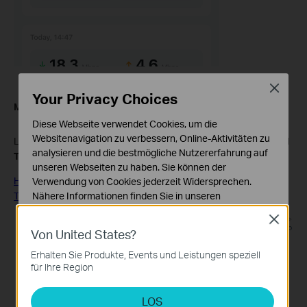
Close
Your Privacy Choices
Method 2:
Test Internet Speed in
Web GUI
Diese Webseite verwendet Cookies, um die
Websitenavigation zu verbessern, Online-Aktivitäten zu
Log into the router’s web management page, and tap the
Speed
analysieren und die bestmögliche Nutzererfahrung auf
Test
logo in the Network Map,
Test AGAIN
.
unseren Webseiten zu haben. Sie können der
How do I log into the web-based Utility (Management Page) of
Verwendung von Cookies jederzeit Widersprechen.
Nähere Informationen finden Sie in unseren
TP-Link wireless router?
Datenschutzhinweisen
.
Close
Von United States?
Notwendige Cookies
Diese Cookies sind zur Funktion der Website
Erhalten Sie Produkte, Events und Leistungen speziell
erforderlich und können in Ihren Systemen nicht
für Ihre Region
deaktiviert werden.
LOS
Analyse- und Marketing-Cookies