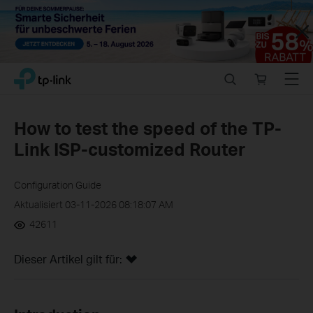
Close
Click
Search
Online
Menu
TP-Link, Reliably Smart
to
store
skip
the
How to test the speed of the TP-
navigation
Link ISP-customized Router
bar
Configuration Guide
Aktualisiert 03-11-2026 08:18:07 AM
42611
Dieser Artikel gilt für: