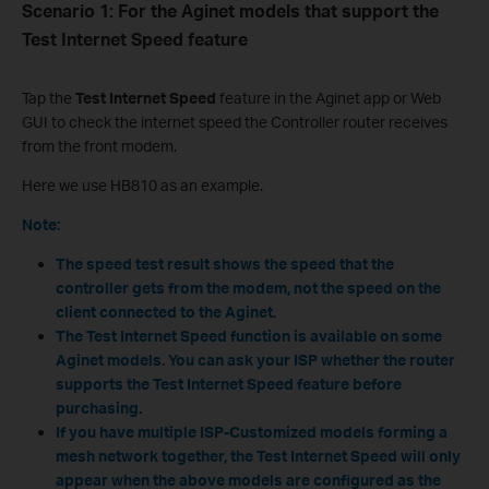
Scenario 1
:
For the
Aginet
models that support the
Test Internet Speed feature
Tap the
Test Internet Speed
feature in the Aginet app or Web
GUI to check the internet speed the Controller router receives
from the front modem.
Here we use HB810 as an example.
Note:
The speed test result shows the speed that the
controller
gets from the modem, not the speed on the
client connected to the
Aginet.
The Test Internet Speed function is available on some
Aginet models. You can ask your ISP whether the router
supports the Test Internet Speed feature before
purchasing.
If you have multiple ISP-Customized
models forming a
mesh network together, the Test Internet Speed will only
appear when the above models are configured as the