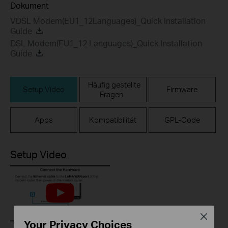
Dokument
VDSL Modem(EU1_12Languages)_Quick Installation
Guide
DSL Modem(EU1_12 Languages)_Quick Installation
Guide
Häufig gestellte
Setup Video
Firmware
Fragen
Apps
Kompatibilität
GPL-Code
Setup Video
Close
Your Privacy Choices