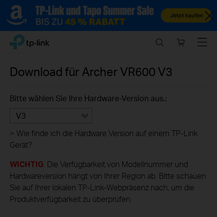
Close
Click
Search
Online
Menu
TP-Link, Reliably Smart
to
store
skip
the
Download für
Archer VR600
V3
navigation
bar
Bitte wählen Sie Ihre Hardware-Version aus.:
V3
>
Wie finde ich die Hardware Version auf einem TP-Link
Gerät?
WICHTIG
: Die Verfügbarkeit von Modellnummer und
Hardwareversion hängt von Ihrer Region ab. Bitte schauen
Sie auf Ihrer lokalen TP-Link-Webpräsenz nach, um die
Produktverfügbarkeit zu überprüfen.