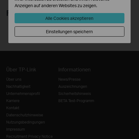
Anzeigen auf anderen Websites zu zeigen.
Folge uns
Alle Cookies akzeptieren
Einstellungen speichern
Über TP-Link
Informationen
Über uns
News/Presse
Nachhaltigkeit
Auszeichnungen
Unternehmensprofil
Sicherheitshinweis
Karriere
BETA Test-Programm
Kontakt
Datenschutzhinweise
Nutzungsbedingungen
Impressum
Recruitment Privacy Notice