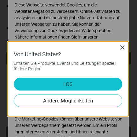
Diese Webseite verwendet Cookies, um die
It's recommended that users stop all Internet
Websitenavigation zu verbessern, Online-Aktivitäten zu
applications on the computer, or simply disconnect
analysieren und die bestmögliche Nutzererfahrung auf
Internet line from the device before the upgrade.
unseren Webseiten zu haben. Sie können der
Use decompression software such as WinZIP or
Verwendung von Cookies jederzeit Widersprechen.
WinRAR to extract the file you download before the
Nähere Informationen finden Sie in unseren
upgrade.
Datenschutzhinweisen
.
Close
Von United States?
Notwendige Cookies
ISP_upgrade_MR1 series(EU)
Diese Cookies sind zur Funktion der Website
Erhalten Sie Produkte, Events und Leistungen speziell
erforderlich und können in Ihren Systemen nicht
für Ihre Region
Datum der Veröffentlichung:
2025-11-19
deaktiviert werden.
Sprache:
Englisch
LOS
Analyse- und Marketing-Cookies
Analyse-Cookies ermöglichen es uns, Ihre Aktivitäten
Dateigröße:
68.10 KB
auf unserer Website zu analysieren, um die
Andere Möglichkeiten
Funktionsweise unserer Website zu verbessern und
Betriebssystem: Windows/Mac OS/Linux
anzupassen.
Die Marketing-Cookies können über unsere Website von
unseren Werbepartnern gesetzt werden, um ein Profil
Ihrer Interessen zu erstellen und Ihnen relevante
ISP_2024-07-10_17.40.39_include android apn