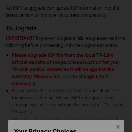
An ISP file upgrade can update ISP information into the
latest verison to improve it's current compatibility.
To Upgrade
IMPORTANT:
To prevent upgrade failures, please read the
following before proceeding with the upgrade process
Please upgrade ISP file from the local TP-Link
official website of the purchase location for your
TP-Link device, otherwise it will be against the
warranty. Please click
here
to change site if
necessary.
Please verify the hardware version of your device for
the firmware version. Wrong ISP file upgrade may
damage your device and void the warranty. （Normally
V1.x=V1）
Wie finde ich die Hardware Version auf einem TP-Link
Gerät?
Close
Your Privacy Choices