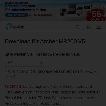
Close
Click
Search
Online
Menu
TP-Link, Reliably Smart
to
store
skip
the
Download für
Archer MR200
V5
navigation
bar
Bitte wählen Sie Ihre Hardware-Version aus.:
V5
>
Wie finde ich die Hardware Version auf einem TP-Link
Gerät?
WICHTIG
: Die Verfügbarkeit von Modellnummer und
Hardwareversion hängt von Ihrer Region ab. Bitte schauen
Sie auf Ihrer lokalen TP-Link-Webpräsenz nach, um die
Produktverfügbarkeit zu überprüfen.