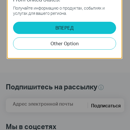
Router | Deco BE25-
Получайте информацию о продуктах, событиях и
Outdoor
услугах для вашего региона.
ВПЕРЕД
This video guides you step-by-step to set up an outdoor Mesh Wi-Fi router using Deco BE25-Outdoor as an example. Images may differ from actual products.
Больше
Other Option
Подпишитесь на рассылку
Адрес электронной почты
Подписаться
Мы в соцсетях