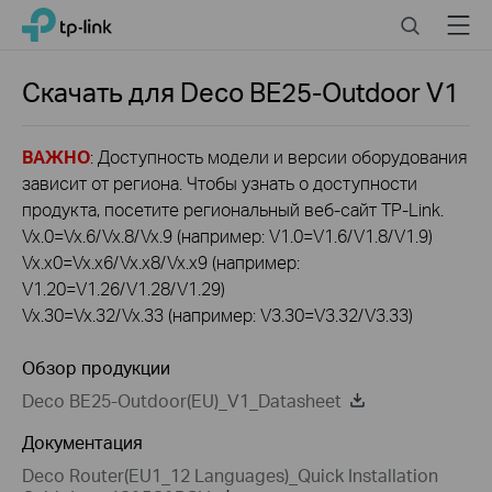
Click
Search
Menu
TP-Link, Reliably Smart
to
skip
the
Скачать для
Deco BE25-Outdoor
V1
navigation
bar
ВАЖНО
: Доступность модели и версии оборудования
зависит от региона. Чтобы узнать о доступности
продукта, посетите региональный веб-сайт TP-Link.
Vx.0=Vx.6/Vx.8/Vx.9 (например: V1.0=V1.6/V1.8/V1.9)
Vx.x0=Vx.x6/Vx.x8/Vx.x9 (например:
V1.20=V1.26/V1.28/V1.29)
Vx.30=Vx.32/Vx.33 (например: V3.30=V3.32/V3.33)
Обзор продукции
Deco BE25-Outdoor(EU)_V1_Datasheet
Документация
Deco Router(EU1_12 Languages)_Quick Installation