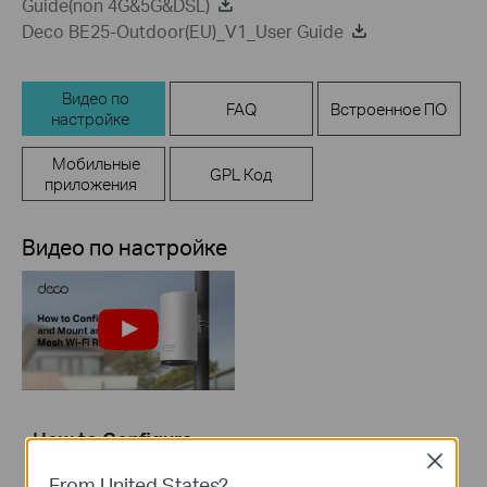
Guide(non 4G&5G&DSL)
Deco BE25-Outdoor(EU)_V1_User Guide
Видео по
FAQ
Встроенное ПО
настройке
Мобильные
GPL Код
приложения
Видео по настройке
How to Configure
and Mount an
Close
From United States?
Outdoor Mesh Wi-Fi