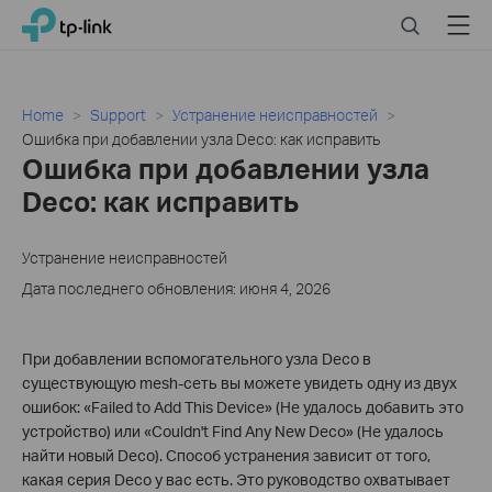
Click
Search
Menu
TP-Link, Reliably Smart
to
skip
the
navigation
Home
Support
Устранение неисправностей
bar
Ошибка при добавлении узла Deco: как исправить
Ошибка при добавлении узла
Deco: как исправить
Устранение неисправностей
Дата последнего обновления: июня 4, 2026
При добавлении вспомогательного узла Deco в
существующую mesh-сеть вы можете увидеть одну из двух
ошибок: «Failed to Add This Device» (Не удалось добавить это
устройство) или «Couldn't Find Any New Deco» (Не удалось
найти новый Deco). Способ устранения зависит от того,
какая серия Deco у вас есть. Это руководство охватывает