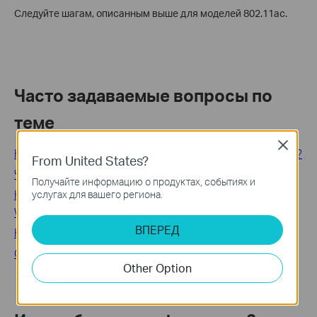
Следуйте шагам, описанным выше для моделей 802.11ac.
Часто задаваемые вопросы по
теме
Close
Как я могу найти подходящее место для своего Deco?
From United States?
Что-то случилось с приложением Deco.
Получайте информацию о продуктах, событиях и
Как я могу сбросить или перезагрузить домашнюю
услугах для вашего региона.
Wi-Fi систему Deco?
ВПЕРЕД
Не удалось настроить основное устройство Deco
Общие вопросы по Deco
Other Option