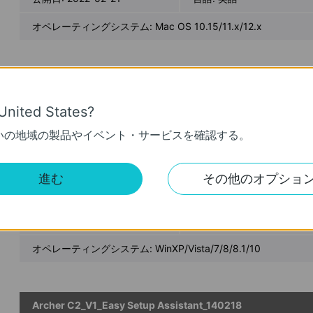
オペレーティングシステム: Mac OS 10.15/11.x/12.x
USB_Printer_Controller_Utility_Mac
United States?
公開日:
2018-10-29
言語:
英語
いの地域の製品やイベント・サービスを確認する。
オペレーティングシステム: Mac OS 10.9-10.14
進む
その他のオプショ
USB_Printer_Controller_Utility_Windows
公開日:
2016-11-18
言語:
英語
オペレーティングシステム: WinXP/Vista/7/8/8.1/10
Archer C2_V1_Easy Setup Assistant_140218