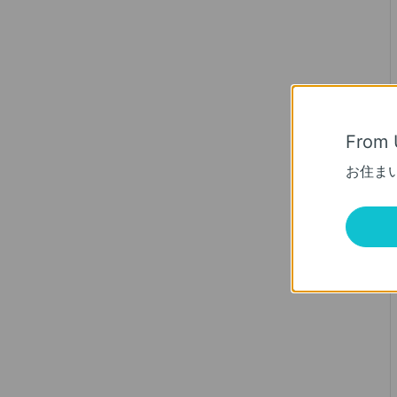
From 
お住ま