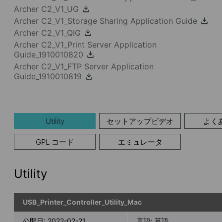
Archer C2_V1_UG
Archer C2_V1_Storage Sharing Application Guide
Archer C2_V1_QIG
Archer C2_V1_Print Server Application
Guide_1910010820
Archer C2_V1_FTP Server Application
Guide_1910010819
Utility
セットアップビデオ
よく
GPL コード
エミュレータ
Utility
USB_Printer_Controller_Utility_Mac
公開日:
2022-02-21
言語:
英語