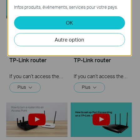
Infos produits, événements, services pour votre pays.
OK
What should I do if I
What should I do if I
cannot access the
cannot access the
Autre option
internet? - Using a
internet? - Using a
DSL modem and a
cable modem and a
TP-Link router
TP-Link router
If you can’t access the internet using a DSL modem and TP-Link router, this video can help you solve the problem.
If you can’t access the internet using a cable modem and TP-Link router, follow this video step by step to solve your problem.
Plus
Plus