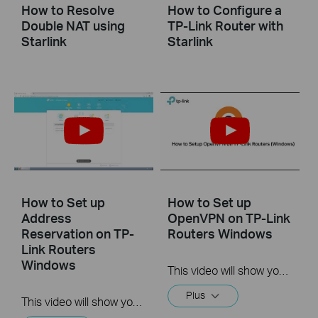
How to Resolve
How to Configure a
Double NAT using
TP-Link Router with
Starlink
Starlink
How to Set up
How to Set up
Address
OpenVPN on TP-Link
Reservation on TP-
Routers Windows
Link Routers
Windows
This video will show you how to set up OpenVPN on a TP-Link Wi-Fi router. For more information, visit www.tp-link.com/support.
Plus
This video will show you how to set up Address Reservation on TP-Link routers.