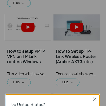
Plus
How to setup PPTP
How to Set up TP-
VPN on TP Link
Link Wireless Router
routers Windows
(Archer AX73, etc.)
This video will show you how to set up PPTP VPN on a TP-Link Wi-Fi router. For more information, visit www.tp-link.com/support
This video will show you how to connect and configure a TP-Link Wi-Fi router. For more information, visit www.tp-link.com/support.
Plus
Plus
Close
De United States?