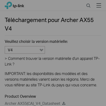
Close
Click
Search
Menu
TP-Link, Reliably Smart
to
skip
the
Téléchargement pour
Archer AX55
navigation
V4
bar
Veuillez choisir la version matérielle:
V4
>
Comment trouver la version matérielle d'un appareil TP-
Link ?
IMPORTANT: les disponibilités des modèles et des
versions matérielles varient selon les régions. Merci de
vous référer au site TP-Link du pays qui vous concerne.
Product Overview
Archer AX55(CA)_V4_Datasheet