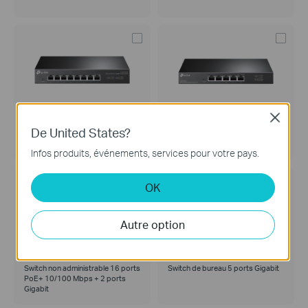
TL-SG108-M2
TL-SG105-M2
Close
Switch de bureau 8 ports 2.5G
Switch de bureau 5 ports 2.5G
De United States?
Infos produits, événements, services pour votre pays.
OK
Autre option
TL-SL1218MP
TL-SG1005D
Switch non administrable 16 ports
Switch de bureau 5 ports Gigabit
PoE+ 10/100 Mbps + 2 ports
Gigabit