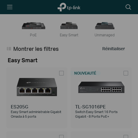
TP-Link,
Searc
Reliably
icon
Smart
PoE
Easy Smart
Unmanaged
Montrer les filtres
Réinitialiser
Easy Smart
NOUVEAUTÉ
ES205G
TL-SG1016PE
Easy Smart administrable Gigabit
Switch Easy Smart 16 Ports
Omada à 5 ports
Gigabit - 8 Ports PoE+