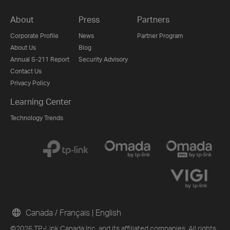
About
Press
Partners
Corporate Profile
News
Partner Program
About Us
Blog
Annual S-211 Report
Security Advisory
Contact Us
Privacy Policy
Learning Center
Technology Trends
Canada / Français
|
English
©2026 TP-Link Canada Inc. and its affiliated companies. All rights