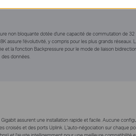
ure non bloquante dotée d'une capacité de commutation de 32 G
assure l'évolutivité, y compris pour les plus grands réseaux. L
ée et la fonction Backpressure pour le mode de liaison bidirect
le des données.
igabit assurent une installation rapide et facile. Aucune configu
s croisés et des ports Uplink. L'auto-négociation sur chaque po
bps) et l'ajuste intelligemment pour une meilleure compatibilité 