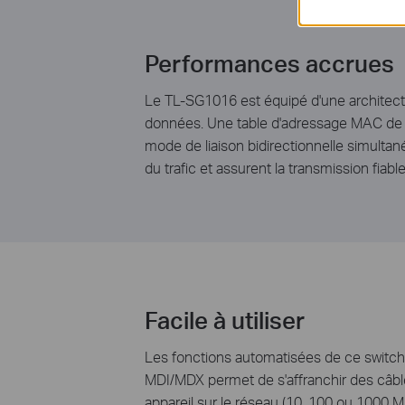
Performances accrues
Le TL-SG1016 est équipé d'une architect
données. Une table d'adressage MAC de 8K 
mode de liaison bidirectionnelle simultan
du trafic et assurent la transmission fiab
Facile à utiliser
Les fonctions automatisées de ce switch G
MDI/MDX permet de s'affranchir des câble
appareil sur le réseau (10, 100 ou 1000 M