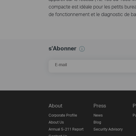
compacte est idéale pour les petits bureau
de fonctionnement et le diagnostic de b
s’Abonner
E-mail
About
Press
P
Corporate Profile
News
P
About Us
Blog
Annual S-211 Report
Security Advisory