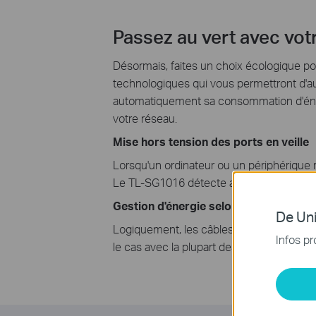
Passez au vert avec vot
Désormais, faites un choix écologique po
technologiques qui vous permettront d'au
automatiquement sa consommation d'énergie
votre réseau.
Mise hors tension des ports en veille
Lorsqu'un ordinateur ou un périphérique
Le TL-SG1016 détecte automatiquement le
Gestion d'énergie selon la longueur de
De Uni
Logiquement, les câbles courts devraient 
Infos pr
le cas avec la plupart des périphériques 