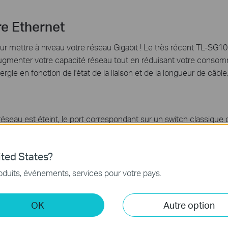
re Ethernet
ur mettre à niveau votre réseau Gigabit ! Le très récent TL-SG1
gmenter votre capacité réseau tout en réduisant votre consomma
 en fonction de l'état de la liaison et de la longueur de câble, 
 réseau est éteint, le port correspondant sur un switch classi
 statut de connexion de chaque port et réduit la consommation 
 câble
ted States?
être moins énergivores en raison de la faible dégradation du sign
oduits, événements, services pour votre pays.
du fait qu’ils consomment la même quantité d’énergie, et ce quelle
OK
Autre option