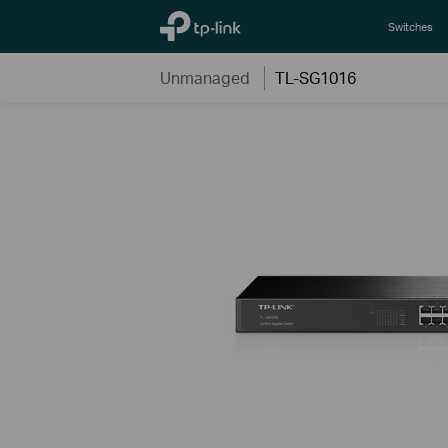
TP-Link, Reliably Smart
Switches
Unmanaged
TL-SG1016