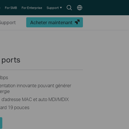
Search
Choose
e
For SMB
For Enterprise
Support
icon
location
Support
Acheter maintenant
 ports
Mbps
mentation innovante pouvant générer
ergie
e d'adresse MAC et auto MDI/MDIX
ndard 19 pouces