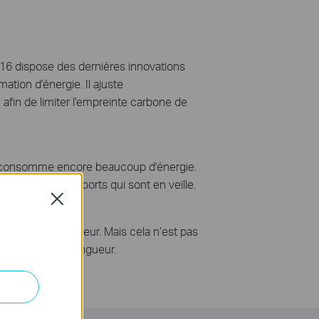
016 dispose des dernières innovations
tion d'énergie. Il ajuste
afin de limiter l'empreinte carbone de
que consomme encore beaucoup d'énergie.
d’énergie des ports qui sont en veille.
Close
al sur leur longueur. Mais cela n’est pas
 qu'en soit la longueur.