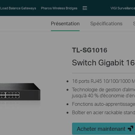
Load Balance Gateways
Pharos Wireless Bridges
VIGI Surveillanc
Présentation
Spécifications
TL-SG1016
Switch Gigabit 16
16 ports RJ45 10/100/1000 
Technologie de gestion d'ali
jusqu'à 40 % d'économie d’én
Fonctions auto-apprentissag
Boîtier en acier rackable sta
Acheter maintenant