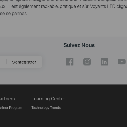
x ; il est également rackable, pratique et sûr. Voyants LED clign
ase se pannes.
Suivez Nous
S'enregistrer
artners
Learning Center
artner Program
Technology Trends