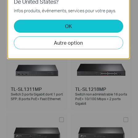
De United States?
Infos produits, événements, services pour votre pays.
TL-SG116P
TL-SL1311P
OK
Switch de bureau 16 ports Gigabit
Switch de bureau 8 ports 10/100
PoE+
Mbps + 3 ports Gigabit avec 8
ports PoE+
Autre option
TL-SL1311MP
TL-SL1218MP
Switch 3 ports Gigabit dont 1 port
Switch non administrable 16 ports
SFP ; 8 ports PoE+ Fast Ethernet
PoE+ 10/100 Mbps + 2 ports
Gigabit