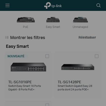
TP-Link,
Searc
Reliably
icon
Smart
PoE
Easy Smart
Unmanaged
Montrer les filtres
Réinitialiser
Easy Smart
NOUVEAUTÉ
TL-SG1016PE
TL-SG1428PE
Switch Easy Smart 16 Ports
Smart Switch Gigabit Easy 28
Gigabit - 8 Ports PoE+
ports dont 24 ports POE+