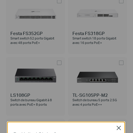
Festa FS352GP
Festa FS318GP
Smart switch 52 ports Gigabit
Smart switch 18 ports Gigabit
avec 48 ports PoE+
avec 16 ports PoE+
LS108GP
TL-SG105PP-M2
Switch de bureau Gigabit à 8
Switch de bureau 5 ports 2.5G
ports avec PoE+ 8 ports
avec 4 ports PoE++
Close