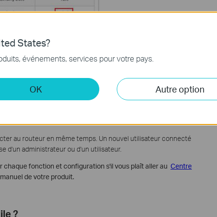
ted States?
oduits, événements, services pour votre pays.
pte administrateur dispose de privilèges incluant:
rs;
OK
Autre option
nce;
oud même lorsqu'ils sont hors ligne.
cter au routeur en même temps. Un nouvel utilisateur connecté
se d'un administrateur ou d'un utilisateur.
 chaque fonction et configuration s'il vous plaît aller au
Centre
 manuel de votre produit.
ile ?