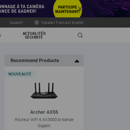
Close
Support
Canada / Français
|
English
ACTUALITÉS
Search
S
SÉCURITÉ
Recommend Products
NOUVEAUTÉ
Archer AX55
Routeur WiFi 6 AX3000 bi-bande
Gigabit