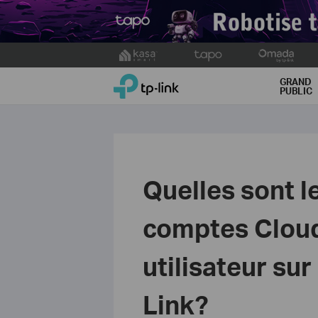
Click
to
TP-Link, Reliably Smart
skip
GRAND
PUBLIC
the
navigation
bar
Quelles sont l
comptes Cloud
utilisateur sur
Link?