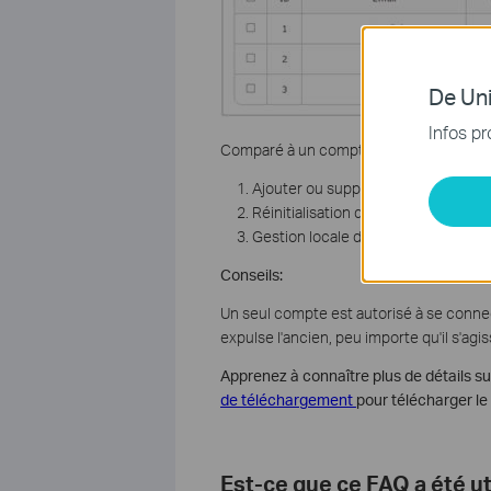
De Uni
Infos pr
Comparé à un compte utilisateur, un com
Ajouter ou supprimer des utilisateu
Réinitialisation de l'appareil à dista
Gestion locale des périphériques cl
Conseils:
Un seul compte est autorisé à se conne
expulse l'ancien, peu importe qu'il s'agis
Apprenez à connaître plus de détails sur
de téléchargement
pour télécharger le
Est-ce que ce FAQ a été ut