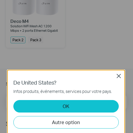
Deco M4
Solution WiFi Mesh AC 1200
Mbps + 2 ports Ethernet Gigabit
Pack 2
Pack 3
Close
s’Abonner
De United States?
Infos produits, événements, services pour votre pays.
E-mail
S'enregistrer
OK
Suivez Nous
Autre option