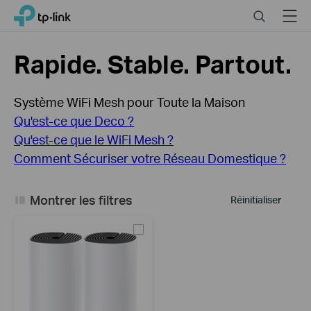
Close
Click
Search
Menu
TP-Link, Reliably Smart
to
skip
the
Rapide. Stable. Partout.
navigation
bar
Système WiFi Mesh pour Toute la Maison
Qu'est-ce que Deco ?
Qu'est-ce que le WiFi Mesh ?
Comment Sécuriser votre Réseau Domestique ?
Montrer les filtres
Réinitialiser