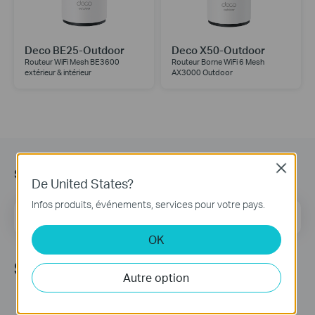
Deco BE25-Outdoor
Deco X50-Outdoor
Routeur WiFi Mesh BE3600
Routeur Borne WiFi 6 Mesh
extérieur & intérieur
AX3000 Outdoor
s’Abonner
Close
De United States?
Infos produits, événements, services pour votre pays.
E-mail
S'enregistrer
OK
Suivez Nous
Autre option