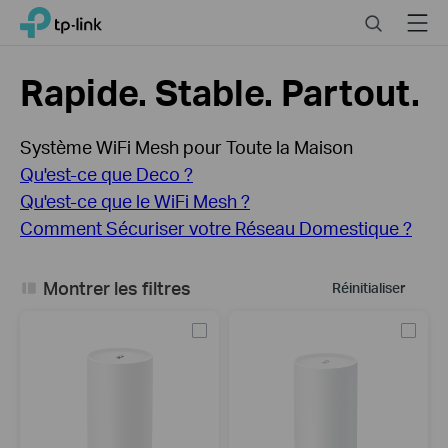
Close
Click
Search
Menu
TP-Link, Reliably Smart
to
skip
the
Rapide. Stable. Partout.
navigation
bar
Système WiFi Mesh pour Toute la Maison
Qu'est-ce que Deco ?
Qu'est-ce que le WiFi Mesh ?
Comment Sécuriser votre Réseau Domestique ?
Montrer les filtres
Réinitialiser