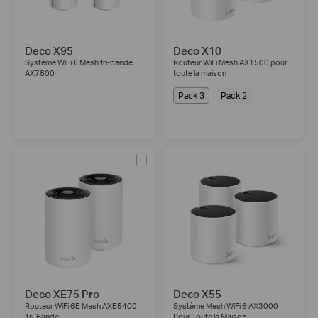
Deco X95
Deco X10
Système WiFi 6 Mesh tri-bande
Routeur WiFi Mesh AX1500 pour
AX7800
toute la maison
Pack 3
Pack 2
Deco XE75 Pro
Deco X55
Routeur WiFi 6E Mesh AXE5400
Système Mesh WiFi 6 AX3000
Tri-Bande
Pour Toute la Maison