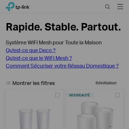
Close
Click
Search
Menu
TP-Link, Reliably Smart
to
skip
the
Rapide. Stable. Partout.
navigation
bar
Système WiFi Mesh pour Toute la Maison
Qu'est-ce que Deco ?
Qu'est-ce que le WiFi Mesh ?
Comment Sécuriser votre Réseau Domestique ?
Montrer les filtres
Réinitialiser
NOUVEAUTÉ