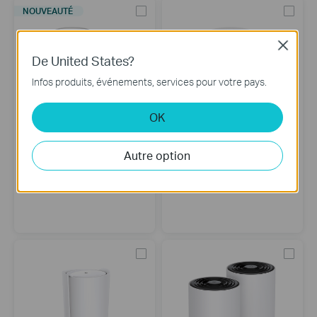
NOUVEAUTÉ
Close
De United States?
Infos produits, événements, services pour votre pays.
OK
Deco X10
Deco X50-Outdoor
Autre option
Système WiFi 6 Mesh AX1500
Routeur Borne WiFi 6 Mesh
AX3000 Outdoor