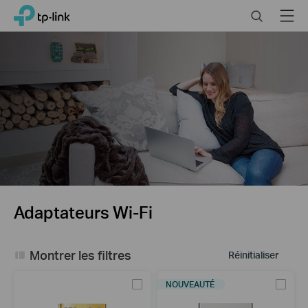
Close
Click
Search
Menu
TP-Link, Reliably Smart
to
skip
the
navigation
bar
Adaptateurs Wi-Fi
Montrer les filtres
Réinitialiser
NOUVEAUTÉ