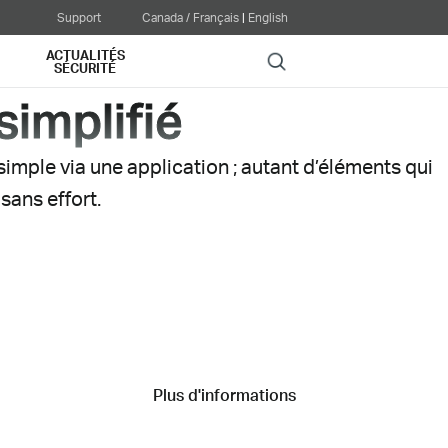
Support
Canada / Français
|
English
ACTUALITÉS
Search
SÉCURITÉ
simplifié
 simple
via une application
; autant d’éléments qui
ans effort.
Notre système WiFi 7 Me
s.
plus puissant.
Plus d'informations