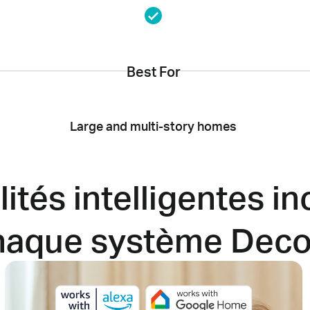
Best For
Large and multi-story homes
ités intelligentes
in
haque
système Deco