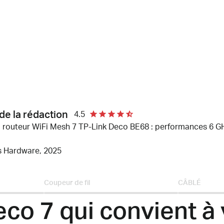
de la rédaction
4.5
u routeur WiFi Mesh
7 TP-Link Deco BE68 : performances 6 GHz
 Hardware, 2025
Coupeur de fil
CÂBLÉ
eco 7 qui
convient à 