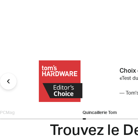
Choix 
ans
Test d
— Tom's
PCMag
Quincaillerie Tom
Trouvez le D