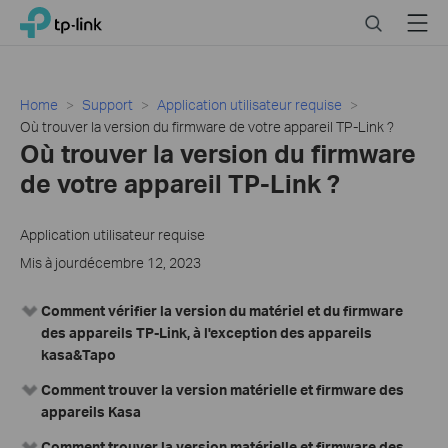
Close
Click
Search
Menu
TP-Link, Reliably Smart
to
skip
the
navigation
Home
Support
Application utilisateur requise
bar
Où trouver la version du firmware de votre appareil TP-Link ?
Où trouver la version du firmware
de votre appareil TP-Link ?
Application utilisateur requise
Mis à jourdécembre 12, 2023
Comment vérifier la version du matériel et du firmware
des appareils TP-Link, à l'exception des appareils
kasa&Tapo
Comment trouver la version matérielle et firmware des
appareils Kasa
Comment trouver la version matérielle et firmware des