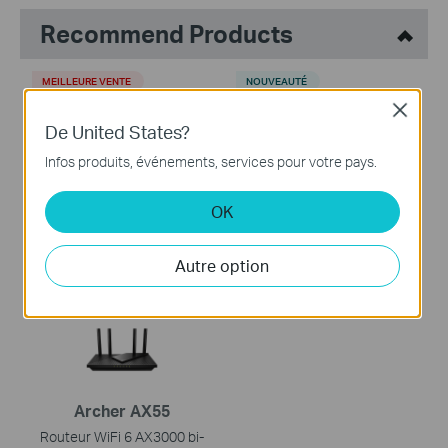
Recommend Products
MEILLEURE VENTE
NOUVEAUTÉ
Close
De United States?
Infos produits, événements, services pour votre pays.
Tapo C410 KIT
Tapo A200
OK
Caméra de sécurité
Panneau Solaire Tapo pour
intelligente sans fil +
caméras sur batterie C4xx
panneau solaire
Autre option
NOUVEAUTÉ
Archer AX55
Routeur WiFi 6 AX3000 bi-