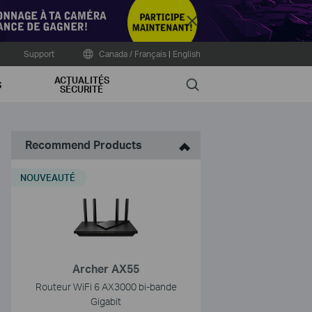
Close
Support
Canada / Français
|
English
ACTUALITÉS
Search
S
SÉCURITÉ
Recommend Products
NOUVEAUTÉ
Archer AX55
Routeur WiFi 6 AX3000 bi-bande
Gigabit