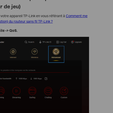
r de jeu)
 votre appareil TP-Link en vous référant à
Comment me
tion) du routeur sans fil TP-Link ?
ile -> QoS.