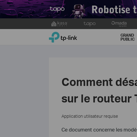
Click
to
TP-Link, Reliably Smart
skip
GRAND
PUBLIC
the
navigation
bar
Comment désac
sur le routeur 
Application utilisateur requise
Ce document concerne les modèle