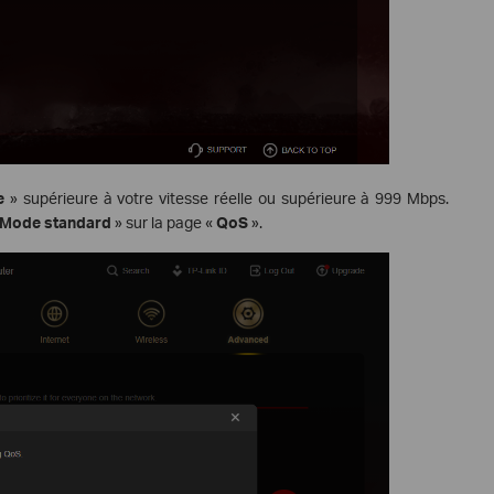
e
» supérieure à votre vitesse réelle ou supérieure à 999 Mbps.
Mode standard
» sur la page «
QoS
».