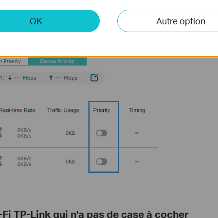
ctivez tous les boutons sous "Priorité".
OK
Autre option
-Fi TP-Link qui n'a pas de case à cocher