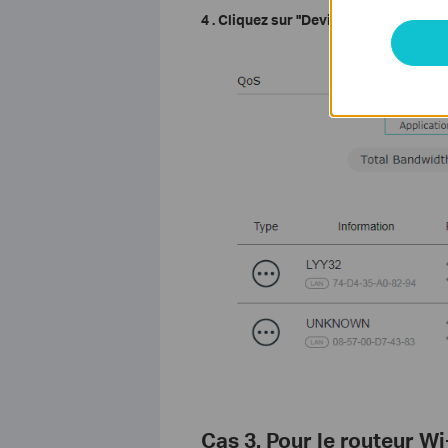
4
. Cliquez sur "Device Priority", désa
Cas 3. Pour le routeur Wi