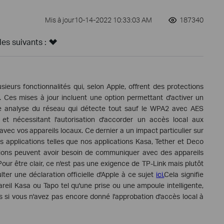
Mis à jour10-14-2022 10:33:03 AM
187340
s suivants :
lusieurs fonctionnalités qui, selon Apple, offrent des protections
. Ces mises à jour incluent une option permettant d'activer un
e analyse du réseau qui détecte tout sauf le WPA2 avec AES
t nécessitant l'autorisation d'accorder un accès local aux
vec vos appareils locaux. Ce dernier a un impact particulier sur
Les applications telles que nos applications Kasa, Tether et Deco
tions peuvent avoir besoin de communiquer avec des appareils
Pour être clair, ce n'est pas une exigence de TP-Link mais plutôt
ter une déclaration officielle d'Apple à ce sujet
ici.
Cela signifie
areil Kasa ou Tapo tel qu'une prise ou une ampoule intelligente,
si vous n'avez pas encore donné l'approbation d'accès local à