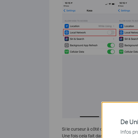
De Uni
Si le curseur à côté du réseau local n'es
Infos pr
Une fois cela fait dans le coin supérieu