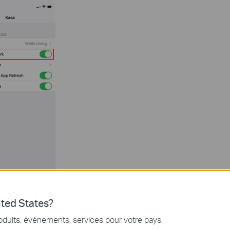
ted States?
t pas vert et à droite, vous devrez appuyer dessus pour l'activer.
oduits, événements, services pour votre pays.
r gauche de l'écran, appuyez sur '
Kasa'
pour revenir à