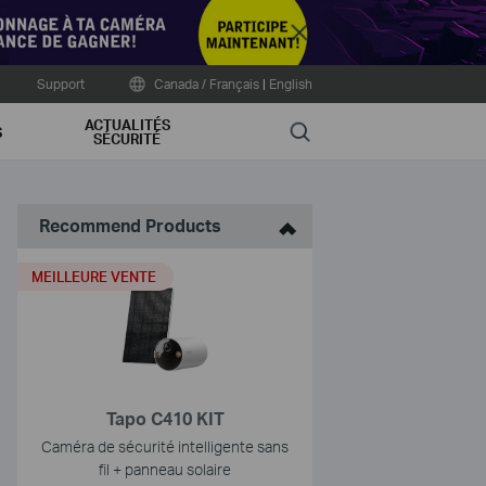
Close
Support
Canada / Français
|
English
ACTUALITÉS
Search
S
SÉCURITÉ
Recommend Products
MEILLEURE VENTE
Tapo C410 KIT
Caméra de sécurité intelligente sans
fil + panneau solaire