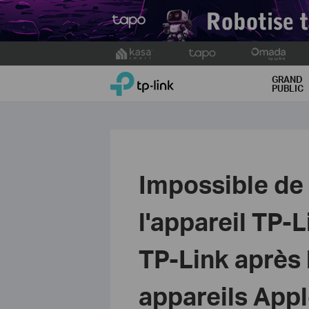
Click
to
TP-Link, Reliably Smart
skip
GRAND
PUBLIC
the
navigation
bar
Impossible de 
l'appareil TP-L
TP-Link après 
appareils App