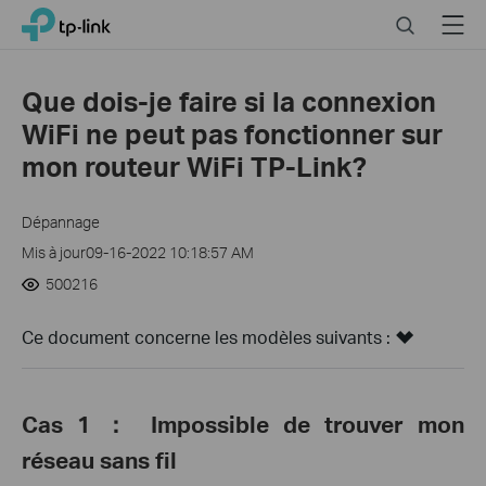
Close
Click
Search
Menu
TP-Link, Reliably Smart
to
skip
the
Que dois-je faire si la connexion
navigation
WiFi ne peut pas fonctionner sur
bar
mon routeur WiFi TP-Link?
Dépannage
Mis à jour09-16-2022 10:18:57 AM
500216
Ce document concerne les modèles suivants :
Cas 1
： Impossible de
trouver mon
réseau sans fil