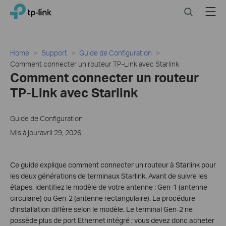
Close
Click
Search
Menu
TP-Link, Reliably Smart
to
skip
the
navigation
Home
Support
Guide de Configuration
bar
Comment connecter un routeur TP-Link avec Starlink
Comment connecter un routeur
TP-Link avec Starlink
Guide de Configuration
Mis à jouravril 29, 2026
Ce guide explique comment connecter un routeur à Starlink pour
les deux générations de terminaux Starlink. Avant de suivre les
étapes, identifiez le modèle de votre antenne : Gen-1 (antenne
circulaire) ou Gen-2 (antenne rectangulaire). La procédure
d'installation diffère selon le modèle. Le terminal Gen-2 ne
possède plus de port Ethernet intégré ; vous devez donc acheter