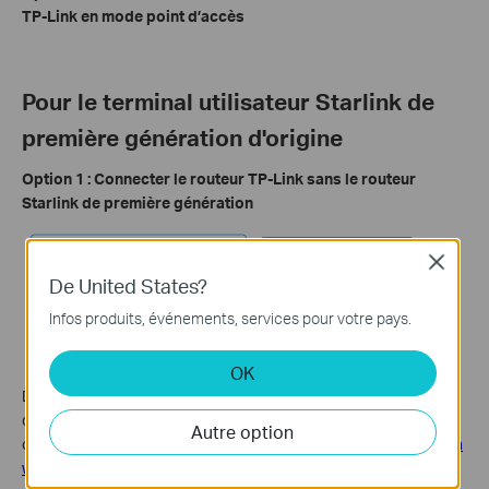
TP-Link en mode point d’accès
Pour le terminal utilisateur Starlink de
première génération d'origine
Option 1 : Connecter le routeur TP-Link sans le routeur
Starlink de première génération
Close
De United States?
Infos produits, événements, services pour votre pays.
OK
Dans cette configuration, le routeur TP-Link se connecte
directement à l'alimentation de l'antenne Starlink et doit être
Autre option
configuré en mode routeur sans fil. Consultez
la page de gestion
web pour savoir comment configurer un routeur TP-Link.