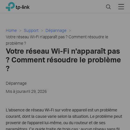
Close
Click
Search
Menu
TP-Link, Reliably Smart
to
skip
the
navigation
Home
Support
Dépannage
bar
Votre réseau Wi-Fi n'apparaît pas ? Comment résoudre le
problème ?
Votre réseau Wi-Fi n'apparaît pas
? Comment résoudre le problème
?
Dépannage
Mis à jouravril 29, 2026
L'absence de réseau Wi-Fi sur votre appareil est un problème
courant, dont la cause varie selon la situation. Le problème peut
provenir de l'appareil lui-même, ou du routeur et de ses
paramètres. Ce guide traite de trois cas : aucun réseau sans fil